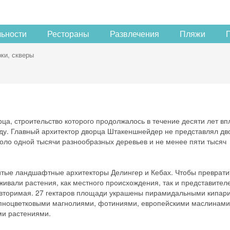
льности
Рестораны
Развлечения
Пляжи
ки, скверы
а, строительство которого продолжалось в течение десяти лет вп
году. Главный архитектор дворца Штакеншнейдер не представлял дв
коло одной тысячи разнообразных деревьев и не менее пяти тысяч
тые ландшафтные архитекторы Делингер и Кебах. Чтобы превратит
живали растения, как местного происхождения, так и представител
повторимая. 27 гектаров площади украшены пирамидальными кипар
упноцветковыми магнолиями, фотиниями, европейскими маслинами
ми растениями.