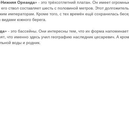
«Нижняя Ореанда»
- это трёхсотлетний платан. Он имеет огромны
 его ствол составляет шесть с половиной метров. Этот долгожитель
ким императорам. Кроме того, с тех времён ещё сохранилась бесе
и видами южного берега.
да»
- это бассейны. Они интересны тем, что их форма напоминает
рят, что именно здесь учил географию наследник цесаревич. А кро
льной воды и родник.
Скидка −5%
Хочешь дешевле? Оставь почту и получи промокод
первое бронирование!
Получить промокод