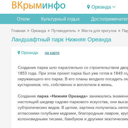
ВКрым
инфо
Ореанда
Отели
Культурный отдых
Достопримечате
Главная
Ореанда
Путеводитель
Места для прогулок
Пар
Ландшафтный парк Нижняя Ореанда
Ореанда
на карте
Создание парка шло параллельно со строительством дворц
1853 года. При этом проект парка был уже готов в 1849 
окружающего его парка. В его планы входило посадить о
кустарников, что, собственно и воплотили в жизнь.
Создание
парка «Нижняя Ореанда»
занимались знамени
настоящий шедевр садово-паркового искусства, они выса
субтропических видов. В целом, картина получилась не
атласскими голубыми кедрами, благородным лавром, кр
колоновидными тисами, бамбуком и другими экзотически