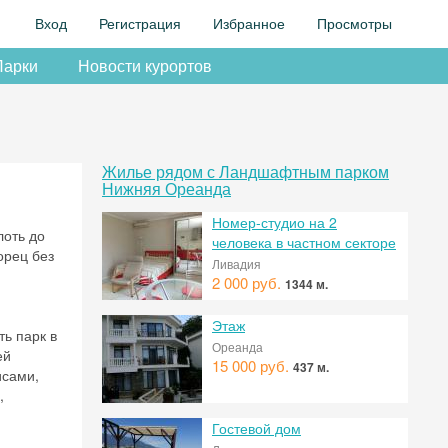
Вход
Регистрация
Избранное
Просмотры
Парки
Новости курортов
Жилье рядом с Ландшафтным парком
Нижняя Ореанда
Номер-студио на 2
лоть до
человека в частном секторе
орец без
Ливадия
2 000 руб.
1344 м.
Этаж
ь парк в
Ореанда
ей
15 000 руб.
437 м.
исами,
,
Гостевой дом