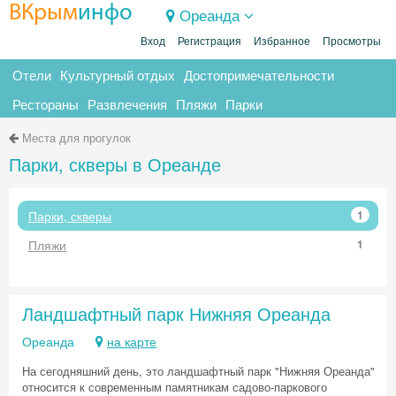
ВКрым
инфо
Ореанда
Вход
Регистрация
Избранное
Просмотры
Отели
Культурный отдых
Достопримечательности
Рестораны
Развлечения
Пляжи
Парки
Места для прогулок
Парки, скверы в Ореанде
Парки, скверы
1
Пляжи
1
Ландшафтный парк Нижняя Ореанда
Ореанда
на карте
На сегодняшний день, это ландшафтный парк "Нижняя Ореанда"
относится к современным памятникам садово-паркового