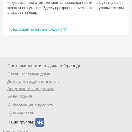
искусства, при этом элементы первозданности присутствуют в
каждом его уголке. Здесь прекрасно сочетаются суровые скалы
и нежная зелень.
Предложений жилья рядом: 14
Снять жилье для отдыха в Ореанде
Отели, гостевые дома
Дома и коттеджи под ключ
Апартаменты посуточно
Базы отдыха
Скидка −5%
Информация о курорте
Хочешь дешевле? Оставь почту и получи
Путеводитель
промокод на первое бронирование!
Наши группы:
Блог о Крыме