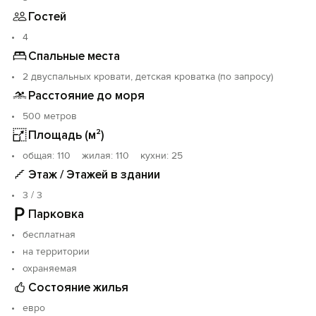
Гостей
Дом расположен в 50 метрах от Солнечной тропы,
500 метров от Ливадийского дворца. Рядом детская
4
площадка, парк, магазин. От 5 СУТОК.
Спальные места
2 двуспальных кровати, детская кроватка (по запросу)
Расстояние до моря
500 метров
Площадь (м²)
oбщая: 110 жилая: 110 кухни: 25
Этаж / Этажей в здании
3 / 3
Парковка
бесплатная
на территории
охраняемая
Состояние жилья
евро