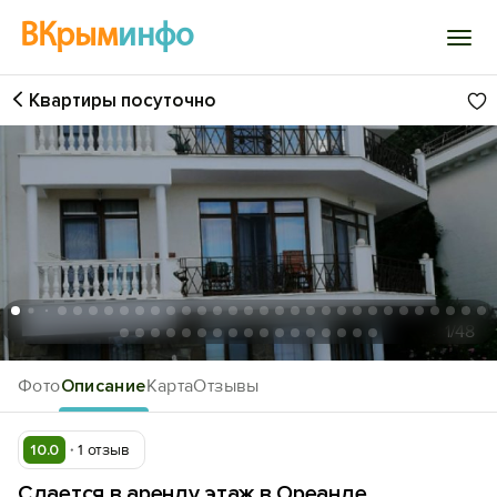
ВКрым
инфо
Квартиры посуточно
Войти
Избранное
История просмотра
Добавить свой объект
1
/48
Фото
Описание
Карта
Отзывы
10.0
1 отзыв
Сдается в аренду этаж в Ореанде