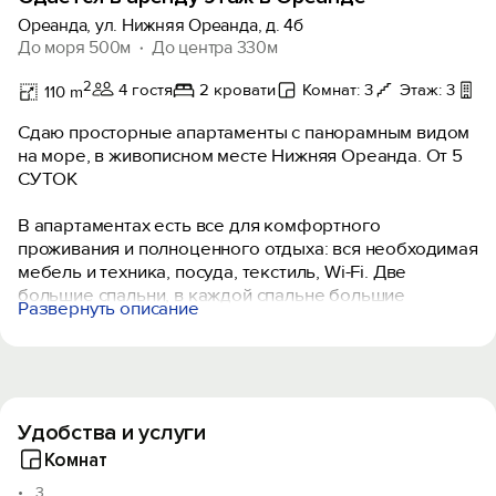
Ореанда, ул. Нижняя Ореанда, д. 4б
До моря 500м
До центра 330м
2
4 гостя
2 кровати
Комнат: 3
Этаж: 3
Б
110 m
Сдаю просторные апартаменты с панорамным видом
на море, в живописном месте Нижняя Ореанда. От 5
СУТОК
В апартаментах есть все для комфортного
проживания и полноценного отдыха: вся необходимая
мебель и техника, посуда, текстиль, Wi-Fi. Две
большие спальни, в каждой спальне большие
Развернуть описание
комфортные кровати, телевизор, кондиционер, свой
санузел, полы с подогревом, свой выход на балкон с
шикарным видом на море. Большая кухня-гостиная,
холодильник, посудомоечная машина, стиральная
машина.
Удобства и услуги
Свой двор, мангальная зона и парковочные места,
Комнат
охраняемая территория, видеокамеры.
3