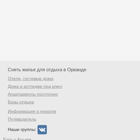
Снять жилье для отдыха в Ореанде
Отели, гостевые дома
Дома и коттеджи под ключ
Апартаменты посуточно
Базы отдыха
Скидка −5%
Информация о курорте
Хочешь дешевле? Оставь почту и получи
Путеводитель
промокод на первое бронирование!
Наши группы:
Блог о Крыме