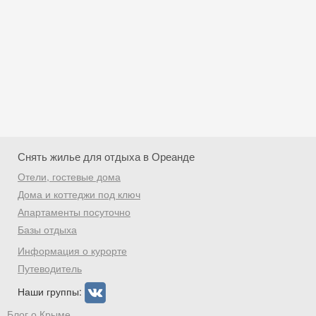
Снять жилье для отдыха в Ореанде
Отели, гостевые дома
Дома и коттеджи под ключ
Апартаменты посуточно
Базы отдыха
Скидка −5%
Информация о курорте
Хочешь дешевле? Оставь почту и получи
Путеводитель
промокод на первое бронирование!
Наши группы:
Блог о Крыме