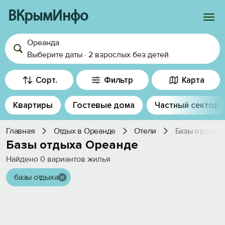
ВКрымИнфо
Ореанда
Войти
Выберите даты
·
2 взрослых
без детей
Избранное
Сорт.
Фильтр
Карта
История просмотра
Квартиры
Гостевые дома
Частный сектор
Добавить свой объект
Главная
Отдых в Ореанде
Отели
Базы отдыха
Базы отдыха Ореанде
Найдено
0
вариантов жилья
базы отдыха