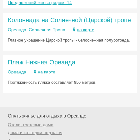
Хочешь дешевле? Оставь почту и получи
Предложений жилья рядом: 14
промокод на первое бронирование!
Колоннада на Солнечной (Царской) тропе
Ореанда, Солнечная Тропа
на карте
Получить промокод
Главное украшение Царской тропы - белоснежная полуротонда.
Пляж Нижняя Ореанда
Ореанда
на карте
Протяженность пляжа составляет 850 метров.
Снять жилье для отдыха в Ореанде
Отели, гостевые дома
Дома и коттеджи под ключ