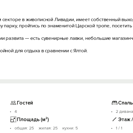
м секторе в живописной Ливадии, имеет собственный выхо
у парку, пройтись по знаменитой Царской тропе, посетит
ии развита — есть сувенирные лавки, небольшие магазин
ойной для отдыха в сравнении с Ялтой.
(стол и стулья) в беседке на улице, шкаф-купе, два диван
птека, фрукты, овощи, кафе, ресторан, остановка общест
Солнечная) тропа 900 м., Ливадийский парк 300 м., Органны
 «Дельфин» (Ливадия) - 1,9 км.,SPA-отель «Ливадийский» (бас
Гостей
Спаль
4
2 дивана
Площадь (м²)
Этаж 
oбщая: 25 жилая: 25 кухни: 5
1 / 1