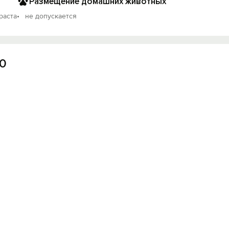
Размещение домашних животных
раста
не допускается
Вход на сайт
20
Войти или
Зарегистрироваться
Войти
Войти с помощью