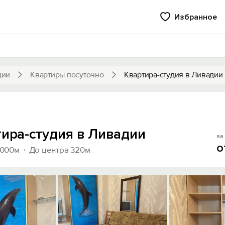
Избранное
дии
Квартиры посуточно
Квартира-студия в Ливадии
тира-студия в Ливадии
за 
о
1000м
До центра 320м