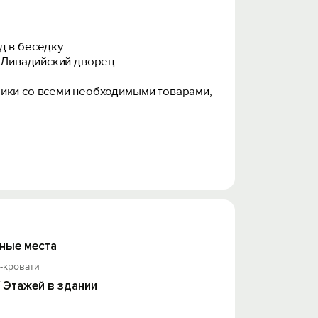
д в беседку.
ь Ливадийский дворец.
чики со всеми необходимыми товарами,
а-кровати.
венного транспорта - 50 м.
й зал -300 м., Приморский парк - 2,0
сейн - 50 м., бани, сауны) - 1,9 км,
ные места
-кровати
/ Этажей в здании