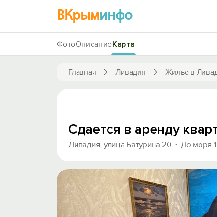
ВКрым
инфо
Фото
Описание
Карта
Главная
Ливадия
Жильё в Лива
Сдается в аренду квар
Ливадия, улица Батурина 20
До моря 