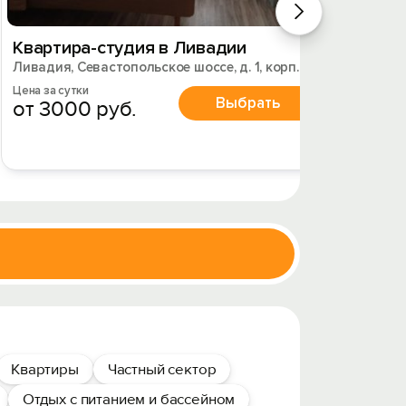
Квартира-студия в Ливадии
Кварт
Ливадия, Севастопольское шоссе, д. 1, корп. 3
Ливадия
Цена за сутки
Цена за 
Выбрать
от 3000 руб.
от 6
Квартиры
Частный сектор
Отдых с питанием и бассейном