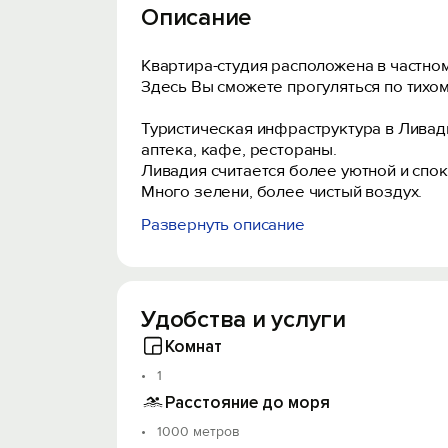
Описание
Квартира-студия расположена в частно
Здесь Вы сможете прогуляться по тихом
Туристическая инфраструктура в Ливад
аптека, кафе, рестораны.
Ливадия считается более уютной и спок
Много зелени, более чистый воздух.
Развернуть описание
Кухонный гарнитур, обеденный комплект 
Магазины продуктовые/хозяйственные, а
Ливадийский Дворец - 800 м., Царская (
Удобства и услуги
км., Ялтинская набережная - 2,5 км, Пляж
Аквапарк «Атлантида» - 1,3 км.
Комнат
1
Расстояние до моря
1000 метров