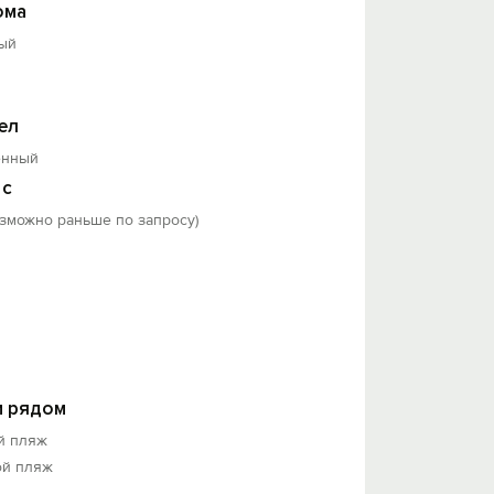
ома
ый
ел
енный
 с
озможно раньше по запросу)
 рядом
й пляж
ой пляж