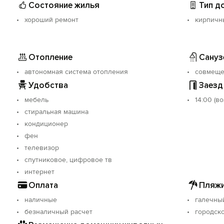
Состояние жилья
Тип д
хороший ремонт
кирпичн
Отопление
Сануз
автономная система отопления
совмещ
Удобства
Заезд
мебель
14:00 (в
стиральная машина
кондиционер
фен
телевизор
спутниковое, цифровое тв
интернет
Оплата
Пляжи
наличные
галечны
безналичный расчет
городск