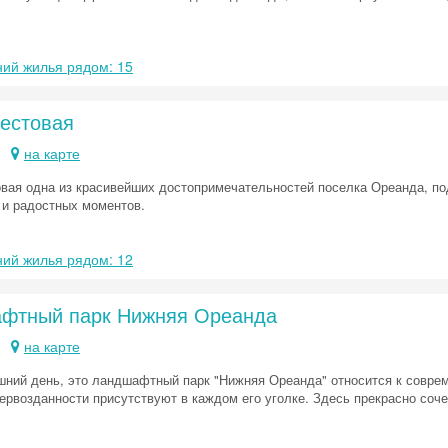
ий жилья рядом: 15
рестовая
на карте
овая одна из красивейших достопримечательностей поселка Ореанда, под
Скидка −5%
 и радостных моментов.
Хочешь дешевле? Оставь почту и получи промокод
первое бронирование!
ий жилья рядом: 12
фтный парк Нижняя Ореанда
Получить промокод
на карте
шний день, это ландшафтный парк "Нижняя Ореанда" относится к соврем
ервозданности присутствуют в каждом его уголке. Здесь прекрасно соч