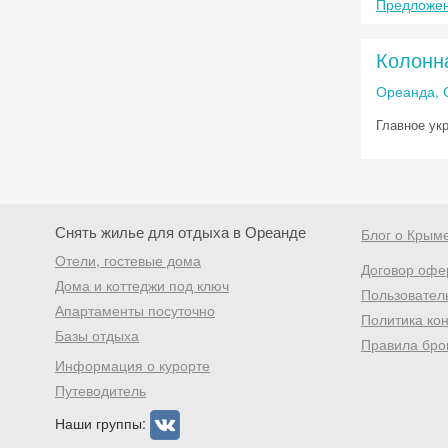
Предложен
Колонн
Ореанда, 
Главное ук
Снять жилье для отдыха в Ореанде
Блог о Крым
Отели, гостевые дома
Договор офе
Дома и коттеджи под ключ
Пользовател
Апартаменты посуточно
Политика ко
Базы отдыха
Правила бро
Информация о курорте
Путеводитель
Наши группы: