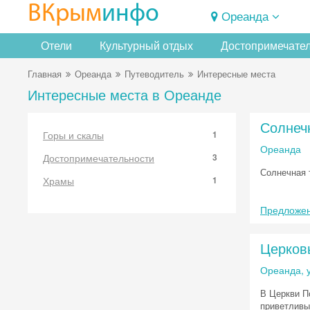
ВКрым
инфо
Ореанда
Отели
Культурный отдых
Достопримечате
Главная
Ореанда
Путеводитель
Интересные места
Интересные места в Ореанде
Солнеч
Горы и скалы
1
Ореанда
Достопримечательности
3
Солнечная 
Храмы
1
Предложен
Церков
Ореанда, 
В Церкви П
приветливы