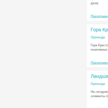
душу.
Предложен
Гора К
Ореанда
Гора Крест
позитивных
Предложен
Ландша
Ореанда
На сегодня
элементы п