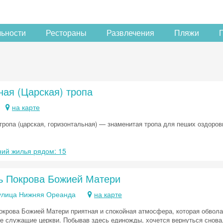
льности
Рестораны
Развлечения
Пляжи
ная (Царская) тропа
на карте
тропа (царская, горизонтальная) — знаменитая тропа для пеших оздоров
ий жилья рядом: 15
ь Покрова Божией Матери
улица Нижняя Ореанда
на карте
окрова Божией Матери приятная и спокойная атмосфера, которая обвол
е служащие церкви. Побывав здесь единожды, хочется вернуться снова