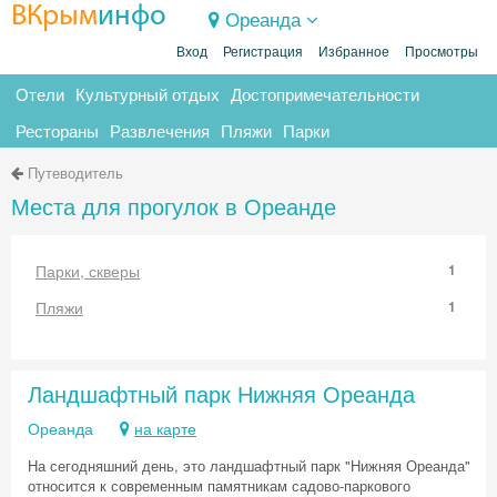
ВКрым
инфо
Ореанда
Вход
Регистрация
Избранное
Просмотры
Отели
Культурный отдых
Достопримечательности
Рестораны
Развлечения
Пляжи
Парки
Путеводитель
Места для прогулок в Ореанде
Парки, скверы
1
Пляжи
1
Ландшафтный парк Нижняя Ореанда
Ореанда
на карте
На сегодняшний день, это ландшафтный парк "Нижняя Ореанда"
относится к современным памятникам садово-паркового