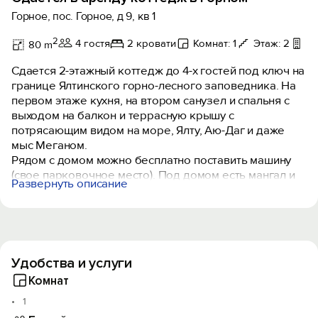
Горное, пос. Горное, д 9, кв 1
2
4 гостя
2 кровати
Комнат: 1
Этаж: 2
Те
80 m
Сдается 2-этажный коттедж до 4-х гостей под ключ на
границе Ялтинского горно-лесного заповедника. На
первом этаже кухня, на втором санузел и спальня с
выходом на балкон и террасную крышу с
потрясающим видом на море, Ялту, Аю-Даг и даже
мыс Меганом.
Рядом с домом можно бесплатно поставить машину
(свое парковочное место). Под домом есть мангал и
Развернуть описание
дрова.
До центра Ялты 5 км, до хорошего чистого пляжа 7
км.
За домом в прямом смысле - лес.
Есть ограничения: детям должно быть больше 7 лет.
Удобства и услуги
Можно отдыхать с мелкими животными до 5 кг, но по
согласованию при подаче заявки.
Комнат
1