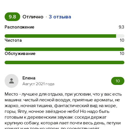
Войти или
Зарегистрироваться
9.8
Отлично
3 отзыва
Расположение
9.3
Чистота
10
Войти
Обслуживание
10
Войти с помощью
Елена
10
Август 2021 года
Место - лучшее для отдыха, при условии, что у вас есть
машина: чистый лесной воздух, приятные ароматы, не
жарко, ночная тишина, фантастический вид на море,
горы, Ялту, ночное звёздное небо! Но надо быть
готовым к деревенским звукам: соседи держат
крупную собаку, которая лает почти весь день, петухи
кричат и не только утром, по соседству идёт