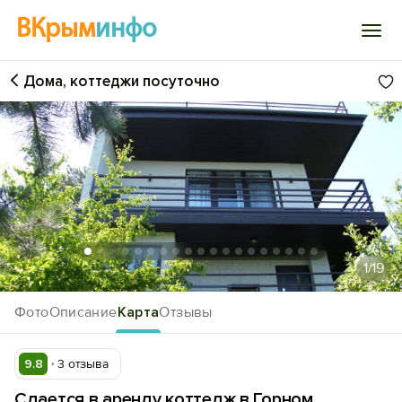
ВКрым
инфо
Дома, коттеджи посуточно
Войти
Избранное
История просмотра
Добавить свой объект
1
/19
Фото
Описание
Карта
Отзывы
9.8
3 отзыва
Сдается в аренду коттедж в Горном