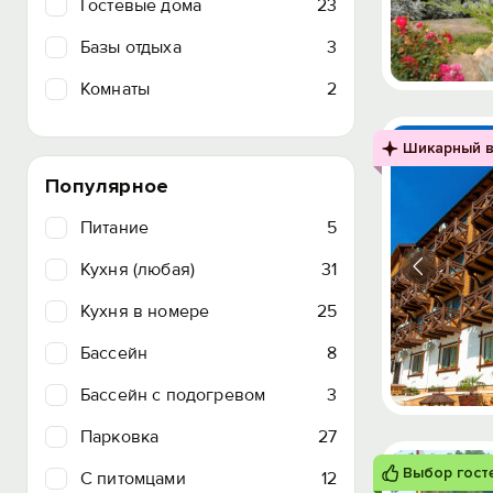
Гостевые дома
23
Базы отдыха
3
Комнаты
2
Шикарный в
Популярное
Питание
5
Кухня (любая)
31
Кухня в номере
25
Бассейн
8
Бассейн с подогревом
3
Парковка
27
Выбор гост
C питомцами
12