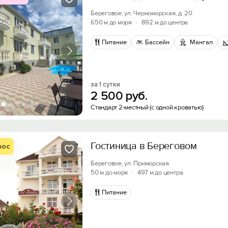
Береговое, ул. Черноморская, д. 20
650 м до моря
·
892 м до центра
Питание
Бассейн
Мангал
за 1 сутки
2
500
руб.
Стандарт 2-местный (с одной кроватью)
Гостиница в Береговом
рос
Береговое, ул. Приморская
50 м до моря
·
497 м до центра
Питание