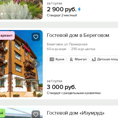
за 1 сутки
2
900
руб.
Стандарт 2-местный
Гостевой дом в Береговом
ариант
Береговое, ул. Приморская
60 м до моря
·
250 м до центра
Кухня
Мангал
Детская пло
за 1 сутки
3
000
руб.
Стандарт с раздельными кроватями
Гостевой дом «Изумруд»
ей