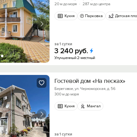
20 м до моря
·
287 м до центра
Войти с помощью
Кухня
Парковка
Детская пл
Получить промокод
за 1 сутки
3
240
руб.
Улучшенный 2-местный
Гостевой дом «На песках»
Береговое, ул. Черноморская, д. 56
300 м до моря
Кухня
Мангал
за 1 сутки