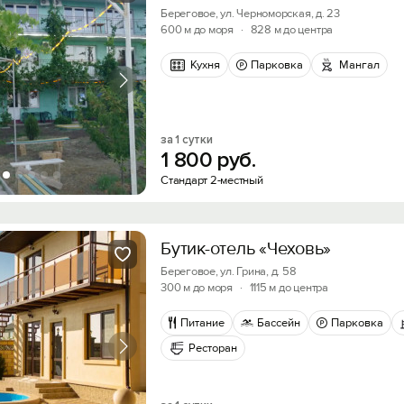
Береговое, ул. Черноморская, д. 23
600 м до моря
·
828 м до центра
Кухня
Парковка
Мангал
за 1 сутки
1
800
руб.
Стандарт 2-местный
Бутик-отель «Чеховь»
Береговое, ул. Грина, д. 58
300 м до моря
·
1115 м до центра
Питание
Бассейн
Парковка
Ресторан