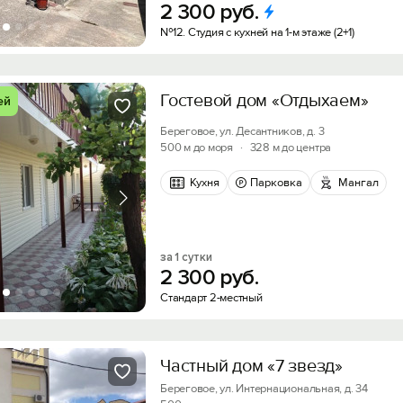
2
300
руб.
№12. Студия с кухней на 1-м этаже (2+1)
Гостевой дом «Отдыхаем»
ей
Береговое, ул. Десантников, д. 3
500 м до моря
·
328 м до центра
Кухня
Парковка
Мангал
за 1 сутки
2
300
руб.
Стандарт 2-местный
Частный дом «7 звезд»
Береговое, ул. Интернациональная, д. 34