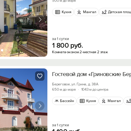
500 м до моря
Кухня
Мангал
Детская пло
за 1 сутки
1
800
руб.
Комната-эконом 2-местная 2 этаж
Гостевой дом «Гриновские Бе
Береговое, ул. Грина, д. 38А
650 м до моря
·
1043 м до центра
Бассейн
Кухня
Мангал
за 1 сутки