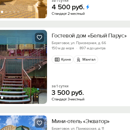
за 1 сутки
4
500
руб.
Стандарт 2-местный
Гостевой дом «Белый Парус»
Береговое, ул. Приозерная, д. 66
150 м до моря
·
897 м до центра
Кухня
Мангал
Вход на сайт
Войти или
Зарегистрироваться
за 1 сутки
3
500
руб.
Стандарт 3-местный
Скидка −5%
Хочешь дешевле? Оставь почту и получи промок
Мини-отель «Экватор»
Войти
первое бронирование!
Береговое, ул. Приморская, д. 11