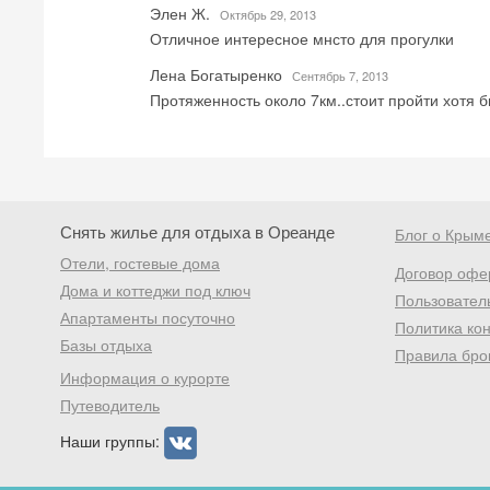
Элен Ж.
Октябрь 29, 2013
Отличное интересное мнсто для прогулки
Лена Богатыренко
Сентябрь 7, 2013
Протяженность около 7км..стоит пройти хотя бы
Снять жилье для отдыха в Ореанде
Блог о Крым
Отели, гостевые дома
Договор офе
Дома и коттеджи под ключ
Пользовател
Апартаменты посуточно
Политика ко
Базы отдыха
Правила бро
Информация о курорте
Путеводитель
Наши группы: