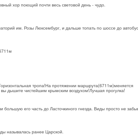
первое бронирование!
овный хор поющий почти весь световой день - чудо.
Получить промокод
анаторий им. Розы Люксембург, и дальше топать по шоссе до автобу
 6711м
-Горизонтальная тропа!На протяжении маршрута(6711м)меняется
 вы дышите чистейшим крымским воздухом!Лучшая прогулка!
и большую его часть до Ласточкиного гнезда. Виды просто не заб
.
нды называлась ранее Царской.