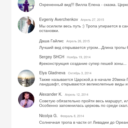
Охрененный вид!!! Вилла Елена - сказка. Церк
Evgeniy Averchenkov
Aпрель 27, 2015
Мы осилили весь путь :) Тропа упирается в с
остановки.
Даша Гайлис
Aпрель 26, 2015
Лучший вид открывается утром...Длина тропы
Sergey SHCH
Ноябрь 19, 2014
#реконструкция создание супер пешей зоны...
Elya Gladneva
Октябрь 3, 2014
Также называется Царской,а в начале 20века
ландшафт, открываются великолепные виды и
Alexander K.
Aпрель 12, 2014
Советую обязательно пройти весь маршрут, ил
Особенно запомнилась церковь по среди скал
Nicolya G.
Февраль 8, 2014
Солнечная тропа в части от Ливадии до Ореа