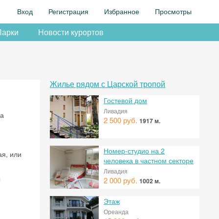
Вход
Регистрация
Избранное
Просмотры
Парки
Новости курортов
Жилье рядом с Царской тропой
Гостевой дом
Ливадия
на
2 500 руб.
1917 м.
Номер-студио на 2
ая, или
человека в частном секторе
Ливадия
ы
2 000 руб.
1002 м.
Этаж
Ореанда