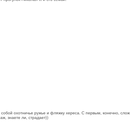
с собой охотничье ружье и фляжку хереса. С первым, конечно, слож
Скидка −5%
аж, знаете ли, страдает))
Хочешь дешевле? Оставь почту и получи промокод