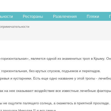
льности
Рестораны
Развлечения
Пляжи
опримечательности
«горизонтальная», является одной из знаменитых троп в Крыму. О
и горизонтальная, без крутых спусков, подъемов и перепадов.
ревья и кустарники. Есть еще одно название у этой тропы - лечебн
как на нее оказывают воздействие все известные лечебные фактор
вы не ощутите палящего солнца, а окажетесь в приятной прохладе.
т прогулок Николая
и его семьи.
II