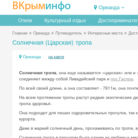
ВКрым
инфо
Ореанда
Отели
Культурный отдых
Достопримечате
Главная
Ореанда
Путеводитель
Интересные места
Дост
Солнечная (Царская) тропа
Ореанда
на карте
Солнечная тропа
, она еще называется «царская» или и 
соединяет между собой Ливадийский парк и
пос.Гаспра
.
По всей своей длине, а она составляет - 7611м, она почт
На всем протяжении тропы растут редкие экзотические де
тропа здоровья.
Она подходит для пеших оздоровительных прогулок, так 
курорта.
Даже в жаркий солнечный день, прохаживаясь по тропе, 
Солнечная тропа в прошлом была одним из любимых мес