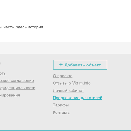
 часть..здесь история..
е
Добавить объект
рты
О проекте
ьское соглашение
Отзывы о Vkrim.info
нфиденциальности
Личный кабинет
нирования
Предложение для отелей
Тарифы
Контакты