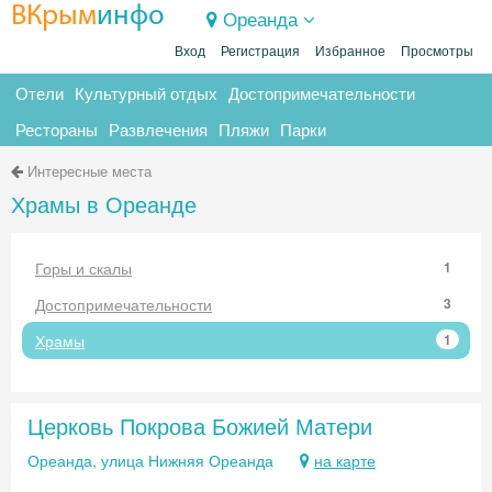
ВКрым
инфо
Ореанда
Вход
Регистрация
Избранное
Просмотры
Отели
Культурный отдых
Достопримечательности
Рестораны
Развлечения
Пляжи
Парки
Интересные места
Храмы в Ореанде
Горы и скалы
1
Достопримечательности
3
Храмы
1
Церковь Покрова Божией Матери
Ореанда, улица Нижняя Ореанда
на карте