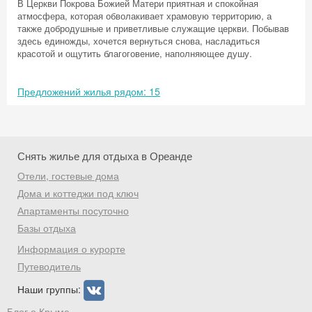
В Церкви Покрова Божией Матери приятная и спокойная
атмосфера, которая обволакивает храмовую территорию, а
также добродушные и приветливые служащие церкви. Побывав
здесь единожды, хочется вернуться снова, насладиться
красотой и ощутить благоговение, наполняющее душу.
Предложений жилья рядом: 15
Снять жилье для отдыха в Ореанде
Отели, гостевые дома
Дома и коттеджи под ключ
Апартаменты посуточно
Базы отдыха
Скидка −5%
Информация о курорте
Хочешь дешевле? Оставь почту и получи
Путеводитель
промокод на первое бронирование!
Наши группы:
Блог о Крыме