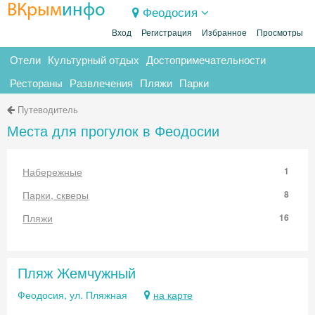
ВКрым
инфо
Феодосия
Вход
Регистрация
Избранное
Просмотры
Отели
Культурный отдых
Достопримечательности
Рестораны
Развлечения
Пляжи
Парки
Путеводитель
Места для прогулок в Феодосии
Набережные
1
Парки, скверы
8
Пляжи
16
Пляж Жемчужный
Феодосия, ул. Пляжная
на карте