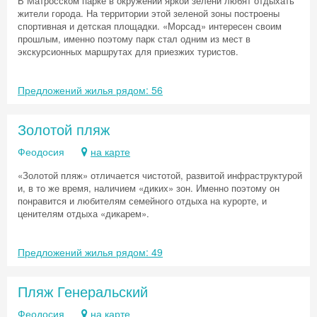
В Матросском парке в окружении яркой зелени любят отдыхать
жители города. На территории этой зеленой зоны построены
спортивная и детская площадки. «Морсад» интересен своим
Скидка −5%
прошлым, именно поэтому парк стал одним из мест в
экскурсионных маршрутах для приезжих туристов.
Хочешь дешевле? Оставь почту и получи
промокод на первое бронирование!
Предложений жилья рядом: 56
Золотой пляж
Получить промокод
Феодосия
на карте
«Золотой пляж» отличается чистотой, развитой инфраструктурой
и, в то же время, наличием «диких» зон. Именно поэтому он
понравится и любителям семейного отдыха на курорте, и
ценителям отдыха «дикарем».
Предложений жилья рядом: 49
Пляж Генеральский
Феодосия
на карте