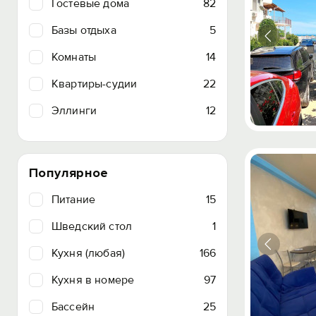
Гостевые дома
82
Базы отдыха
5
Комнаты
14
Квартиры-судии
22
Эллинги
12
Популярное
Питание
15
Шведский стол
1
Кухня (любая)
166
Кухня в номере
97
Бассейн
25