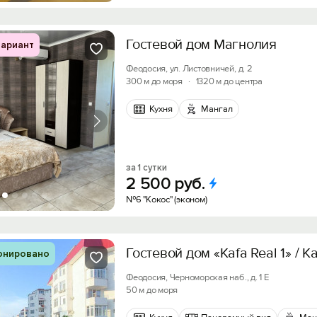
Гостевой дом Магнолия
ариант
Феодосия, ул. Листовничей, д. 2
300 м до моря
·
1320 м до центра
Кухня
Мангал
за 1 сутки
2
500
руб.
№6 "Кокос" (эконом)
Гостевой дом «Kafa Real 1» / К
онировано
Феодосия, Черноморская наб., д. 1 Е
50 м до моря