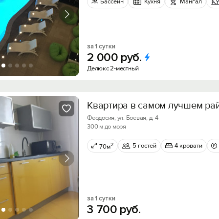
Бассейн
Кухня
Мангал
за 1 сутки
2
000
руб.
Делюкс 2-местный
Квартира в самом лучшем ра
Феодосия, ул. Боевая, д. 4
300 м до моря
2
5 гостей
4 кровати
70м
за 1 сутки
3
700
руб.