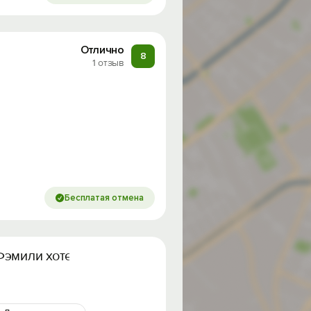
Отлично
8
1 отзыв
Бесплатая отмена
 Фэмили хотел