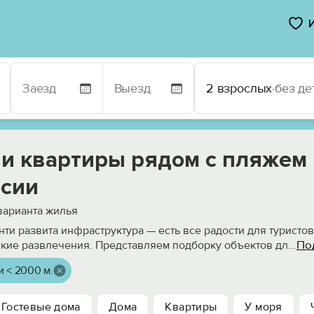
2 взрослых
·
без де
 и квартиры рядом с пляжем 
сии
арианта жилья
нти развита инфраструктура — есть все радости для туристов
По
ские развлечения. Представляем подборку объектов дл
...
 < 2000 м.
Гостевые дома
Дома
Квартиры
У моря