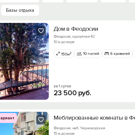
Базы отдыха
Дом в Феодосии
Феодосия, курортная 42
10 м до моря
2
10 гостей
6 кроватей
150м
за 1 сутки
23
500
руб.
Меблированные комнаты в Ф
ариант
Феодосия, наб. Черноморская
15 м до моря