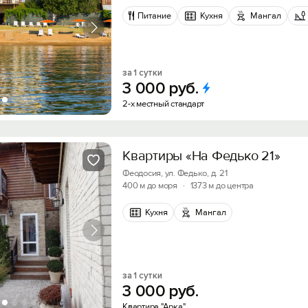
Питание
Кухня
Мангал
за 1 сутки
3
000
руб.
2-х местный стандарт
Квартиры «На Федько 21»
Вход на сайт
Феодосия, ул. Федько, д. 21
400 м до моря
·
1373 м до центра
Войти или
Зарегистрироваться
Кухня
Мангал
Скидка −5%
за 1 сутки
Хочешь дешевле? Оставь почту и получи промок
3
000
руб.
Войти
первое бронирование!
Квартира "Арка"