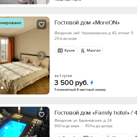
Войти с помощью
Получить промокод
Гостевой дом «MoreON»
онировано
Феодосия, наб. Черноморская, д. 42, эллинг 5
20 м до моря
Кухня
Мангал
за 1 сутки
3
500
руб.
1-комнатный 4-местный номер
Гостевой дом «Family hotel» /
Феодосия, ул. Барановская, д. 24
900 м до моря
·
1701 м до центра