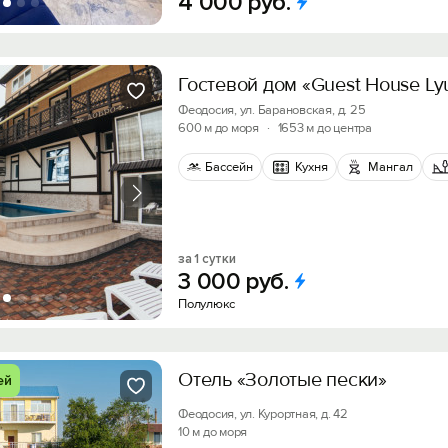
4
000
руб.
Гостевой дом «Guest House Ly
Феодосия, ул. Барановская, д. 25
600 м до моря
·
1653 м до центра
Бассейн
Кухня
Мангал
за 1 сутки
3
000
руб.
Полулюкс
Отель «Золотые пески»
ей
Феодосия, ул. Курортная, д. 42
10 м до моря