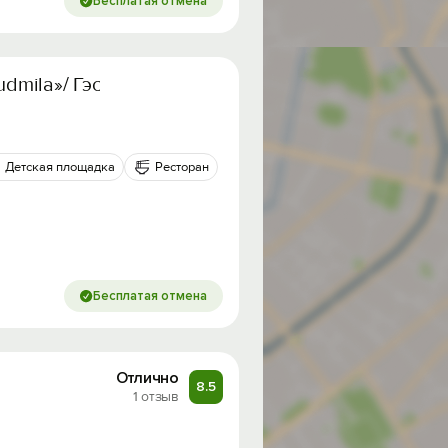
Бесплатая отмена
udmila»/ Гэст хаус Людмила
Детская площадка
Ресторан
Бесплатая отмена
Отлично
8.5
1 отзыв