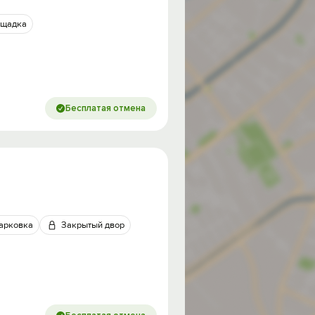
ощадка
Бесплатая отмена
арковка
Закрытый двор