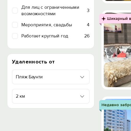
Для лиц с ограниченными
3
возможностями
Шикарный в
Мероприятия, свадьбы
4
Работает круглый год
26
Удаленность от
Пляж Баунти
2 км
Недавно забр