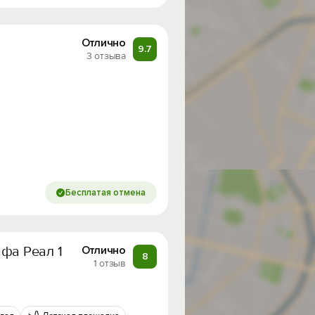
Отлично
9.7
3 отзыва
Бесплатая отмена
афа Реал 1
Отлично
8
1 отзыв