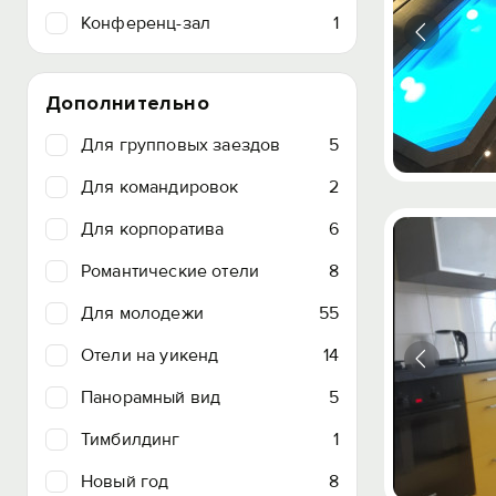
Конференц-зал
1
Дополнительно
Для групповых заездов
5
Для командировок
2
Для корпоратива
6
Романтические отели
8
Для молодежи
55
Отели на уикенд
14
Панорамный вид
5
Тимбилдинг
1
Новый год
8