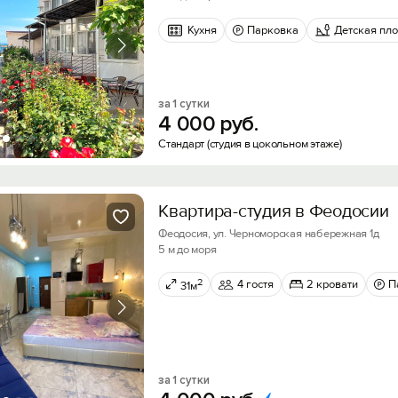
Кухня
Парковка
Детская пл
за 1 сутки
4
000
руб.
Стандарт (студия в цокольном этаже)
Квартира-студия в Феодосии
Феодосия, ул. Черноморская набережная 1д
5 м до моря
2
4 гостя
2 кровати
П
31м
за 1 сутки