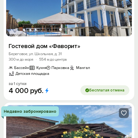
Гостевой дом «Фаворит»
Береговое, ул. Школьная, д. 31
300 м до моря
·
554 м до центра
Бассейн
Кухня
Парковка
Мангал
Детская площадка
за 1 сутки
4
000
руб.
Бесплатая отмена
Недавно забронировано