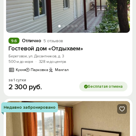
Отлично
9.6
5 отзывов
Гостевой дом «Отдыхаем»
Береговое, ул. Десантников, д. 3
500 м до моря
·
328 м до центра
Кухня
Парковка
Мангал
за 1 сутки
2
300
руб.
Бесплатая отмена
Недавно забронировано