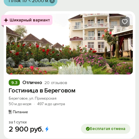
Пляж 117 < 2000 м.
Шикарный вариант
Отлично
9.3
20 отзывов
Гостиница в Береговом
Береговое, ул. Приморская
50 м до моря
·
497 м до центра
Питание
за 1 сутки
2
900
руб.
Бесплатая отмена