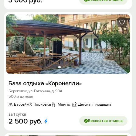
3
000
руб.
Войти
Войти с помощью
Скидка −5%
Хочешь дешевле? Оставь почту и получи
промокод на первое бронирование!
База отдыха «Коронелли»
Береговое, ул. Гагарина, д. 93А
500 м до моря
Получить промокод
Бассейн
Парковка
Мангал
Детская площадка
за 1 сутки
2
500
руб.
Бесплатая отмена