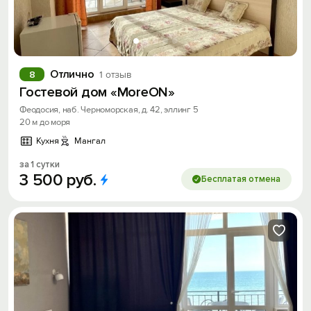
Отлично
8
1 отзыв
Гостевой дом «MoreON»
Феодосия, наб. Черноморская, д. 42, эллинг 5
20 м до моря
Кухня
Мангал
за 1 сутки
3
500
руб.
Бесплатая отмена