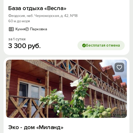
База отдыха «Весла»
Феодосия, наб. Черноморская, д. 42, №18
60 м до моря
Кухня
Парковка
за 1 сутки
3
300
руб.
Бесплатая отмена
Эко - дом «Миланд»