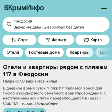
ВКрымИнфо
Феодосия
Войти
Выберите даты
·
2 взрослых
без детей
Избранное
Сорт.
Фильтр
Карта
История просмотра
Отели
Гостевые дома
Квартиры
Дома
Добавить свой объект
Отели и квартиры рядом с пляжем
117 в Феодосии
Найдено
50
вариантов жилья
В дневное время суток "Пляж 117" является зоной для
тихого и комфортного семейного времяпровождения. С
наступлением ночи пляж перевоплощается в «Beach
Подробнее
Club 117» - терри
...