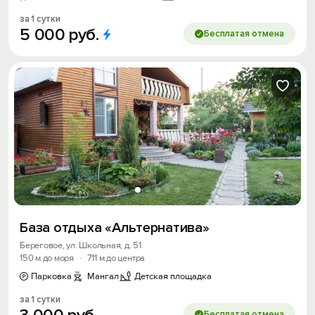
за 1 сутки
5
000
руб.
Бесплатая отмена
База отдыха «Альтернатива»
Береговое, ул. Школьная, д. 51
Вход на сайт
150 м до моря
·
711 м до центра
Войти или
Зарегистрироваться
Парковка
Мангал
Детская площадка
за 1 сутки
Бесплатая отмена