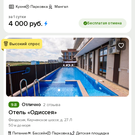
Кухня
Парковка
Мангал
за 1 сутки
4
000
руб.
Бесплатая отмена
Высокий спрос
Отлично
9.8
2 отзыва
Отель «Одиссея»
Феодосия, Керченское шоссе, д. 27 Л
50 м до моря
Питание
Бассейн
Парковка
Детская площадка