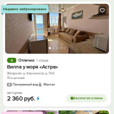
Недавно забронировано
Отлично
8
1 отзыв
Вилла у моря «Астра»
Феодосия, ш. Керченское, д. 76А
10 м до моря
Панорамный вид
Мангал
за 1 сутки
2
360
руб.
Бесплатая отмена