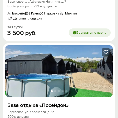
Береговое, ул. Афанасия Никитина, д. 7
800 м до моря
·
732 м до центра
Бассейн
Кухня
Парковка
Мангал
Детская площадка
за 1 сутки
3
500
руб.
Бесплатая отмена
База отдыха «Посейдон»
Береговое, ул. Коронелли, д. 8а
500 м до моря