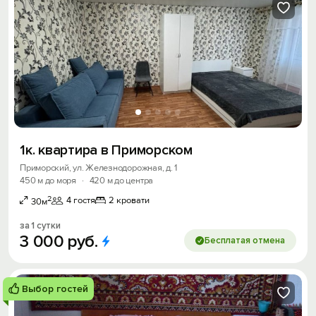
1к. квартира в Приморском
Приморский, ул. Железнодорожная, д. 1
450 м до моря
·
420 м до центра
2
4 гостя
2 кровати
30м
за 1 сутки
3
000
руб.
Бесплатая отмена
Выбор гостей