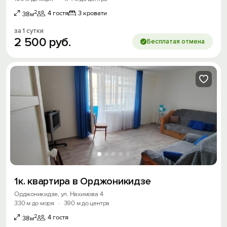
2
4 гостя
3 кровати
38м
за 1 сутки
2
500
руб.
Бесплатая отмена
1к. квартира в Орджоникидзе
Орджоникидзе, ул. Нахимова 4
330 м до моря
·
390 м до центра
2
4 гостя
38м