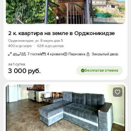
2 к. квартира на земле в Орджоникидзе
Орджоникидзе, ул. 8 марта дом 5
400 м до моря
·
628 м до центра
2
7 гостей
4 кровати
Парковка
Закрытый двор
45м
за 1 сутки
3
000
руб.
Бесплатая отмена