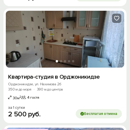
Квартира-студия в Орджоникидзе
Орджоникидзе, ул. Нахимова 2б
350 м до моря
·
390 м до центра
2
4 гостя
30м
за 1 сутки
2
500
руб.
Бесплатая отмена