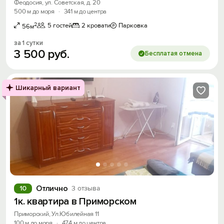
Феодосия, ул. Советская, д. 20
500 м до моря
·
341 м до центра
2
5 гостей
2 кровати
Парковка
56м
за 1 сутки
3
500
руб.
Бесплатая отмена
Шикарный вариант
Отлично
10
3 отзыва
1к. квартира в Приморском
Приморский, Ул.Юбилейная 11
100 м до моря
·
474 м до центра