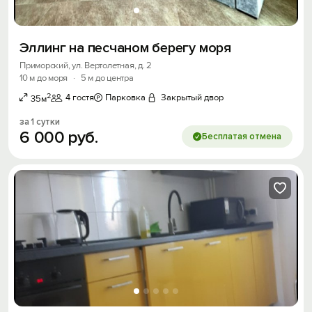
Эллинг на песчаном берегу моря
Приморский, ул. Вертолетная, д. 2
10 м до моря
·
5 м до центра
2
4 гостя
Парковка
Закрытый двор
35м
за 1 сутки
6
000
руб.
Бесплатая отмена