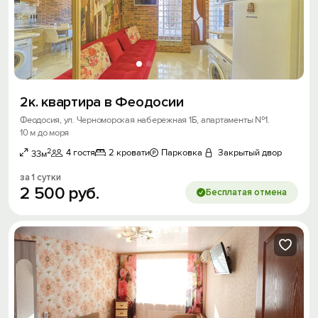
Войти с помощью
Скидка −5%
Хочешь дешевле? Оставь почту и получи
промокод на первое бронирование!
2к. квартира в Феодосии
Феодосия, ул. Черноморская набережная 1Б, апартаменты №1.
10 м до моря
Получить промокод
2
4 гостя
2 кровати
Парковка
Закрытый двор
33м
за 1 сутки
2
500
руб.
Бесплатая отмена