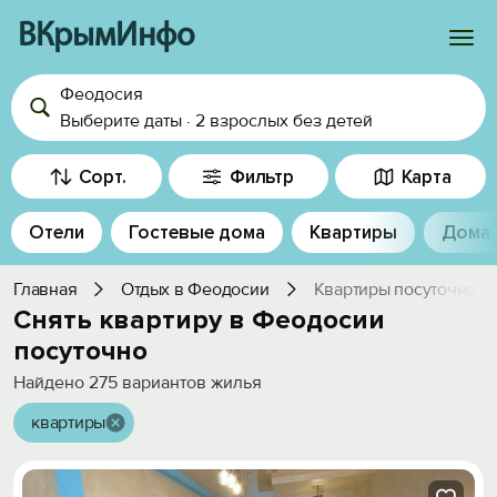
ВКрымИнфо
Феодосия
Войти
Выберите даты
·
2 взрослых
без детей
Избранное
Сорт.
Фильтр
Карта
История просмотра
Отели
Гостевые дома
Квартиры
Дома
Добавить свой объект
Главная
Отдых в Феодосии
Квартиры посуточно
Снять квартиру в Феодосии
посуточно
Найдено
275
вариантов жилья
квартиры