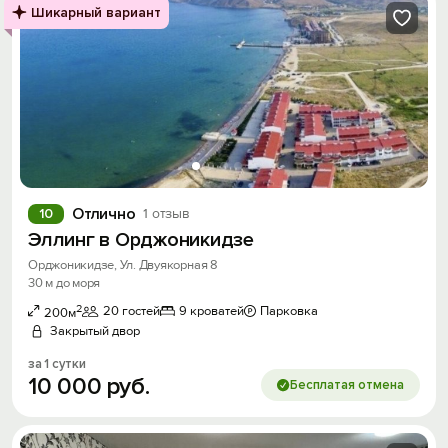
Шикарный вариант
Отлично
10
1 отзыв
Эллинг в Орджоникидзе
Орджоникидзе, Ул. Двуякорная 8
30 м до моря
2
20 гостей
9 кроватей
Парковка
200м
Закрытый двор
за 1 сутки
10
000
руб.
Бесплатая отмена