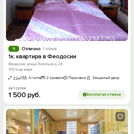
Отлично
9
1 отзыв
1к. квартира в Феодосии
Феодосия, улица Энгельса д. 24
300 м до моря
Вход на сайт
2
3 гостя
2 кровати
Парковка
Закрытый двор
22м
Войти или
Зарегистрироваться
за 1 сутки
1
500
руб.
Бесплатая отмена
Войти