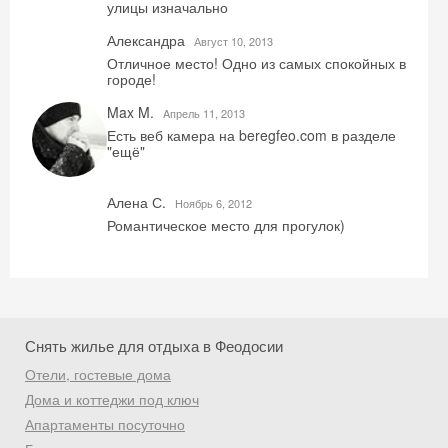
улицы изначально
промокод на первое бронирование!
Александра
Август 10, 2013
Отличное место! Одно из самых спокойных в
городе!
Получить промокод
Max M.
Aпрель 11, 2013
Есть веб камера на beregfeo.com в разделе
"ещё"
Алена С.
Ноябрь 6, 2012
Романтическое место для прогулок)
Снять жилье для отдыха в Феодосии
Отели, гостевые дома
Дома и коттеджи под ключ
Апартаменты посуточно