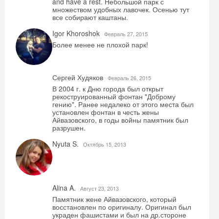
and have a rest. Небольшой парк с
множеством удобных лавочек. Осенью тут
все собирают каштаны.
Igor Khoroshok
Февраль 27, 2015
Более менее не плохой парк!
Сергей Худяков
Февраль 26, 2015
В 2004 г. к Дню города был открыт
рекоструированный фонтан "Доброму
гению". Ранее недалеко от этого места был
установлен фонтан в честь жены
Айвазовского, в годы войны памятник был
разрушен.
Nyuta S.
Октябрь 15, 2013
Alina A.
Август 23, 2013
Скидка −5%
Памятник жене Айвазовского, который
восстановлен по оригиналу. Оригинал был
Хочешь дешевле? Оставь почту и получи
украден фашистами и был на др.стороне