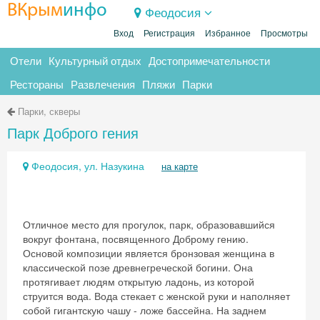
ВКрым
инфо
Феодосия
Вход
Регистрация
Избранное
Просмотры
Отели
Культурный отдых
Достопримечательности
Рестораны
Развлечения
Пляжи
Парки
Парки, скверы
Парк Доброго гения
Феодосия, ул. Назукина
на карте
Отличное место для прогулок, парк, образовавшийся
вокруг фонтана, посвященного Доброму гению.
Основой композиции является бронзовая женщина в
классической позе древнегреческой богини. Она
протягивает людям открытую ладонь, из которой
струится вода. Вода стекает с женской руки и наполняет
собой гигантскую чашу - ложе бассейна. На заднем