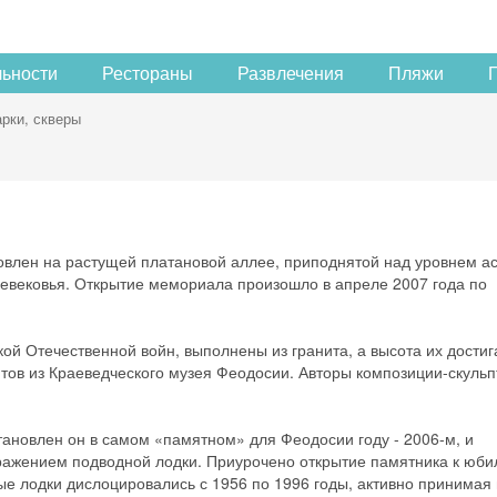
льности
Рестораны
Развлечения
Пляжи
рки, скверы
овлен на растущей платановой аллее, приподнятой над уровнем а
невековья. Открытие мемориала произошло в апреле 2007 года по
й Отечественной войн, выполнены из гранита, а высота их достиг
тов из Краеведческого музея Феодосии. Авторы композиции-скуль
тановлен он в самом «памятном» для Феодосии году - 2006-м, и
ражением подводной лодки. Приурочено открытие памятника к юби
е лодки дислоцировались с 1956 по 1996 годы, активно принимая 