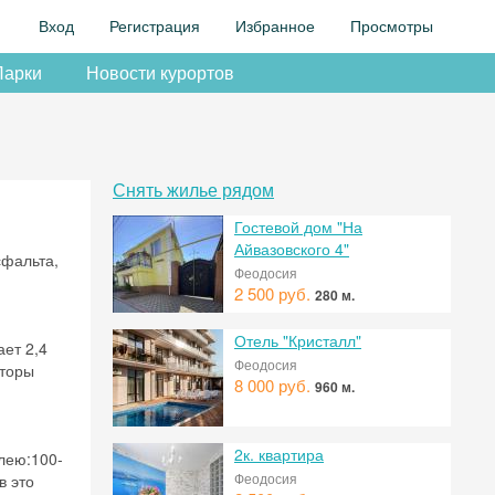
Вход
Регистрация
Избранное
Просмотры
Парки
Новости курортов
Снять жилье рядом
Гостевой дом "На
Айвазовского 4"
сфальта,
Феодосия
2 500 руб.
280 м.
Отель "Кристалл"
ает 2,4
Феодосия
пторы
8 000 руб.
960 м.
2к. квартира
лею:100-
Феодосия
в это