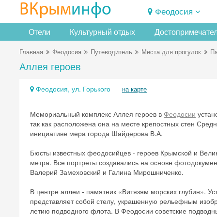
ВКрым
инфо
Феодосия
Отели
Культурный отдых
Достопримечате
Главная
Феодосия
Путеводитель
Места для прогулок
Па
Аллея героев
Феодосия, ул. Горького
на карте
Мемориальный комплекс Аллея героев в
Феодосии
устан
так как расположена она на месте крепостных стен Сред
инициативе мера города Шайдерова В.А.
Бюсты известных феодосийцев - героев Крымской и Велико
метра. Все портреты создавались на основе фотодокумен
Валерий Замеховский и Галина Мирошниченко.
В центре аллеи - памятник «Витязям морских глубин». Ус
представляет собой стелу, украшенную рельефным изоб
летию подводного флота. В Феодосии советские подводны