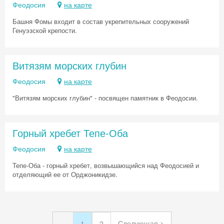
Феодосия
на карте
Башня Фомы входит в состав укрепительных сооружений
Генуэзской крепости.
Витязям морских глубин
Феодосия
на карте
"Витязям морских глубин" - посвящен памятник в Феодосии.
Горный хребет Тепе-Оба
Феодосия
на карте
Тепе-Оба - горный хребет, возвышающийся над Феодосией и
отделяющий ее от Орджоникидзе.
Следующая >
1
2