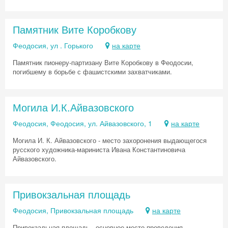
Памятник Вите Коробкову
Феодосия, ул . Горького
на карте
Памятник пионеру-партизану Вите Коробкову в Феодосии,
погибшему в борьбе с фашистскими захватчиками.
Могила И.К.Айвазовского
Феодосия, Феодосия, ул. Айвазовского, 1
на карте
Скидка −5%
Могила И. К. Айвазовского - место захоронения выдающегося
русского художника-мариниста Ивана Константиновича
Айвазовского.
Хочешь дешевле? Оставь почту и получи
промокод на первое бронирование!
Привокзальная площадь
Феодосия, Привокзальная площадь
на карте
Получить промокод
Привокзальная площадь - основное место проведения