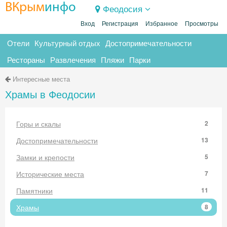
ВКрым
инфо
Феодосия
Вход
Регистрация
Избранное
Просмотры
Отели
Культурный отдых
Достопримечательности
Рестораны
Развлечения
Пляжи
Парки
Интересные места
Храмы в Феодосии
Горы и скалы
2
Достопримечательности
13
Замки и крепости
5
Исторические места
7
Памятники
11
Храмы
8