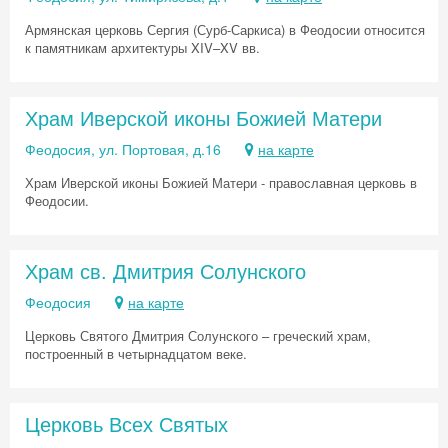
Армянская церковь Сергия (Сурб-Саркиса) в Феодосии относится
к памятникам архитектуры XIV–XV вв.
Скидка −5%
Храм Иверской иконы Божией Матери
Хочешь дешевле? Оставь почту и получи
Феодосия, ул. Портовая, д.16
на карте
промокод на первое бронирование!
Храм Иверской иконы Божией Матери - православная церковь в
Феодосии.
Получить промокод
Храм св. Дмитрия Солунского
Феодосия
на карте
Церковь Святого Дмитрия Солунского – греческий храм,
построенный в четырнадцатом веке.
Церковь Всех Святых