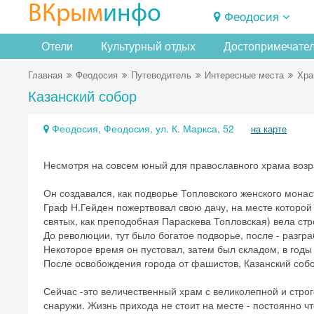
ВКрым
инфо
Феодосия
Отели
Культурный отдых
Достопримечате
Главная
Феодосия
Путеводитель
Интересные места
Хр
Казанский собор
Феодосия, Феодосия, ул. К. Маркса, 52
на карте
Несмотря на совсем юный для православного храма возрас
Он создавался, как подворье Топловского женского мона
Граф Н.Гейден пожертвовал свою дачу, на месте которой
святых, как преподобная Параскева Топловская) вела стр
До революции, тут было богатое подворье, после - разгра
Некоторое время он пустовал, затем был складом, в годы
После освобождения города от фашистов, Казанский собо
Сейчас -это величественный храм с великолепной и стро
снаружи. Жизнь прихода не стоит на месте - постоянно ч