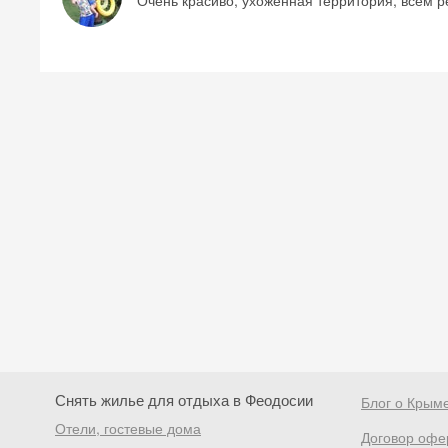
Очень красиво, ухоженная территория, всем р
Снять жилье для отдыха в Феодосии
Блог о Крым
Отели, гостевые дома
Договор офе