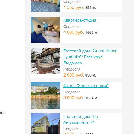
Феодосия
1 550 руб.
252 м.
Квартира-студия
Феодосия
4 000 руб.
1662 м.
Гостевой дом "Guest House
Lyudmila"/ Гэст хаус
Людмила
Феодосия
2 000 руб.
836 м.
Отель "Золотые пески"
 на
Феодосия
3 000 руб.
1354 м.
тво
Гостевой дом "На
Айвазовского 4"
Феодосия