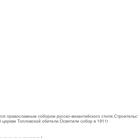
Скидка −5%
Хочешь дешевле? Оставь почту и получи промокод
первое бронирование!
ся православным собором русско-византийского стиля.Строительс
й церкви Топловской обители.Освятили собор в 1911г
Получить промокод