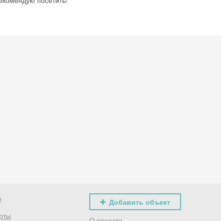
екомендую посетить!
е
Добавить объект
рты
О проекте