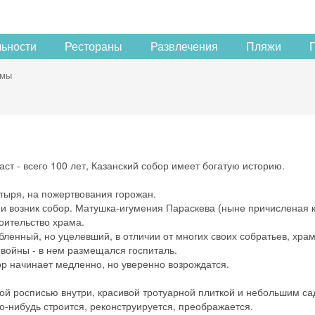
льности
Рестораны
Развлечения
Пляжи
амы
т - всего 100 лет, Казанский собор имеет богатую историю.
стыря, на пожертвования горожан.
 и возник собор. Матушка-игумения Параскева (ныне причисленая к
оительство храма.
бленный, но уцелевший, в отличии от многих своих собратьев, храм
 войны - в нем размещался госпиталь.
р начинает медленно, но уверенно возрождатся.
гой росписью внутри, красивой тротуарной плиткой и небольшим с
то-нибудь строится, реконструируется, преображается.