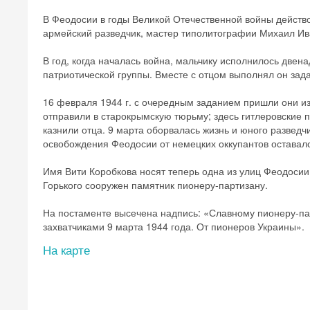
В Феодосии в годы Великой Отечественной войны действов
армейский разведчик, мастер типолитографии Михаил Ив
В год, когда началась война, мальчику исполнилось двен
патриотической группы. Вместе с отцом выполнял он зад
16 февраля 1944 г. с очередным заданием пришли они из
отправили в старокрымскую тюрьму; здесь гитлеровские 
казнили отца. 9 марта оборвалась жизнь и юного разведч
освобождения Феодосии от немецких оккупантов оставал
Имя Вити Коробкова носят теперь одна из улиц Феодосии и
Горького сооружен памятник пионеру-партизану.
На постаменте высечена надпись: «Славному пионеру-пар
захватчиками 9 марта 1944 года. От пионеров Украины».
На карте