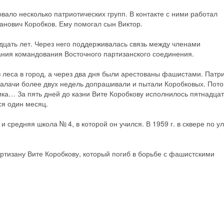
ало несколько патриотических групп. В контакте с ними работал
анович Коробков. Ему помогал сын Виктор.
адцать лет. Через него поддерживалась связь между членами
ания командования Восточного партизанского соединения.
 леса в город, а через два дня были арестованы фашистами. Патр
палачи более двух недель допрашивали и пытали Коробковых. Пот
ика… За пять дней до казни Вите Коробкову исполнилось пятнадцат
ся один месяц.
 средняя школа № 4, в которой он учился. В 1959 г. в сквере по у
тизану Вите Коробкову, который погиб в борьбе с фашистскими
Скидка −5%