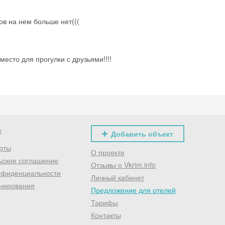
ов на нем больше нет(((
есто для прогулки с друзьями!!!!
е
Добавить объект
рты
О проекте
ьское соглашение
Отзывы о Vkrim.info
нфиденциальности
Личный кабинет
нирования
Предложение для отелей
Тарифы
Контакты