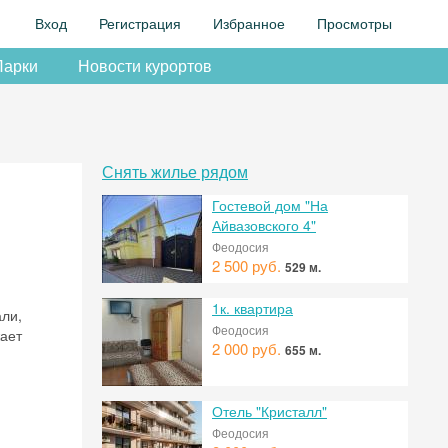
Вход
Регистрация
Избранное
Просмотры
Парки
Новости курортов
Снять жилье рядом
Гостевой дом "На
Айвазовского 4"
Феодосия
2 500 руб.
529 м.
1к. квартира
ли,
Феодосия
жает
2 000 руб.
655 м.
Отель "Кристалл"
Феодосия