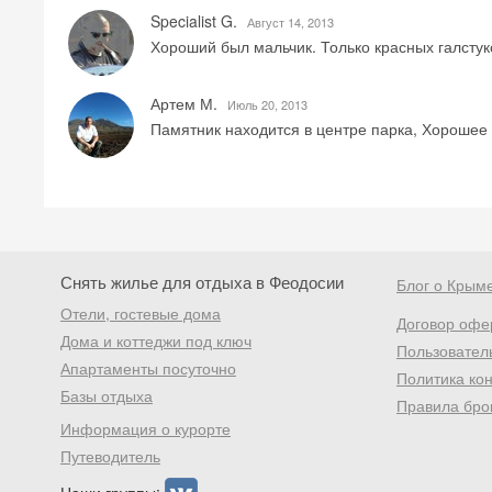
Specialist G.
Август 14, 2013
Хороший был мальчик. Только красных галстук
Артем М.
Июль 20, 2013
Памятник находится в центре парка, Хорошее м
Снять жилье для отдыха в Феодосии
Блог о Крым
Отели, гостевые дома
Договор офе
Дома и коттеджи под ключ
Пользовател
Апартаменты посуточно
Политика ко
Базы отдыха
Правила бро
Информация о курорте
Путеводитель
Наши группы: