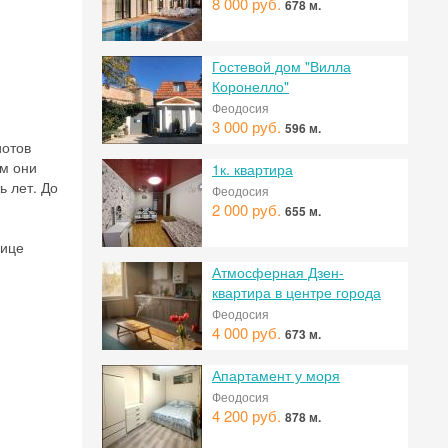
8 000 руб.
678 м.
Гостевой дом "Вилла
Коронелло"
Феодосия
3 000 руб.
596 м.
иотов
ом они
1к. квартира
ь лет. До
Феодосия
2 000 руб.
655 м.
лице
Атмосферная Дзен-
квартира в центре города
Феодосия
4 000 руб.
673 м.
Апартамент у моря
Феодосия
4 200 руб.
878 м.