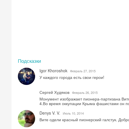
Подсказки
Igor Khoroshok
Февраль 27, 2015
У каждого города есть свои герои!
Сергей Худяков
Февраль 26, 2015
Монумент изображает пионера-партизана Витю
4.Во время оккупации Крыма фашистами он по
Denys V. V.
Июль 10, 2014
Вите одели красный пионерский галстук. Добр