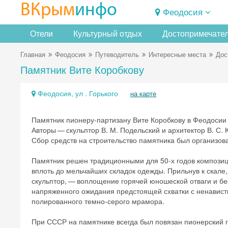
ВКрым
инфо
Феодосия
Отели
Культурный отдых
Достопримечате
Главная
Феодосия
Путеводитель
Интересные места
Дос
Памятник Вите Коробкову
Феодосия, ул . Горького
на карте
Памятник пионеру-партизану Вите Коробкову в Феодосии в
Авторы — скульптор В. М. Подельский и архитектор В. С. 
Сбор средств на строительство памятника был организов
Памятник решен традиционными для 50-х годов компози
вплоть до мельчайших складок одежды. Прильнув к скале, 
скульптор, — воплощение горячей юношеской отваги и б
напряженного ожидания предстоящей схватки с ненавистн
полированного темно-серого мрамора.
При СССР на памятнике всегда был повязан пионерский г