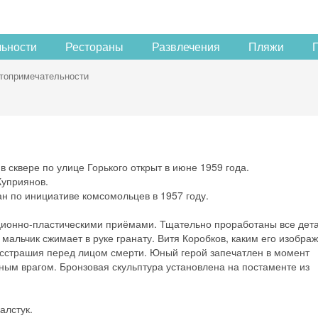
льности
Рестораны
Развлечения
Пляжи
топримечательности
 сквере по улице Горького открыт в июне 1959 года.
Куприянов.
ан по инициативе комсомольцев в 1957 году.
ционно-пластическими приёмами. Тщательно проработаны все дета
мальчик сжимает в руке гранату. Витя Коробков, каким его изобра
есстрашия перед лицом смерти. Юный герой запечатлен в момент
ым врагом. Бронзовая скульптура установлена на постаменте из
алстук.