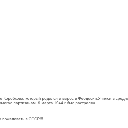
Хочешь дешевле? Оставь почту и получи промокод
первое бронирование!
Получить промокод
 Коробкова, который родился и вырос в Феодосии.Учился в средн
могал партизанам. 9 марта 1944 г был растрелян
о пожаловать в СССР!!!