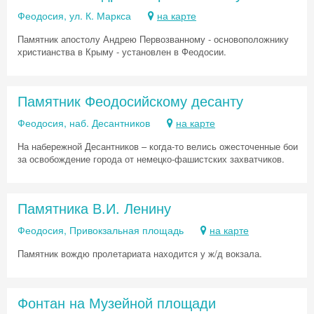
промокод на первое бронирование!
Феодосия, ул. К. Маркса
на карте
Памятник апостолу Андрею Первозванному - основоположнику
христианства в Крыму - установлен в Феодосии.
Получить промокод
Памятник Феодосийскому десанту
Феодосия, наб. Десантников
на карте
На набережной Десантников – когда-то велись ожесточенные бои
за освобождение города от немецко-фашистских захватчиков.
Памятника В.И. Ленину
Феодосия, Привокзальная площадь
на карте
Памятник вождю пролетариата находится у ж/д вокзала.
Фонтан на Музейной площади