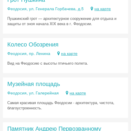
Феодосия, ул. Генерала Горбачева, д.5
на карте
Пушкинский грот — архитектурное сооружение для отдыха и
защиты от зноя начала XIX века в г. Феодосии.
Колесо Обозрения
Феодосия, пр. Ленина
на карте
Вид на Феодосию с высоты птичьего полета.
Музейная площадь
Феодосия, ул. Галерейная
на карте
Самая красивая площадь Феодосии - архитектура, чистота,
благоустроенность.
Скидка −5%
Памятник Андрею Первозванному
Хочешь дешевле? Оставь почту и получи