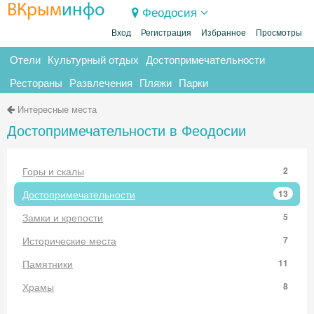
ВКрым
инфо
Феодосия
Вход
Регистрация
Избранное
Просмотры
Отели
Культурный отдых
Достопримечательности
Рестораны
Развлечения
Пляжи
Парки
Интересные места
Достопримечательности в Феодосии
Горы и скалы
2
Достопримечательности
13
Замки и крепости
5
Исторические места
7
Памятники
11
Храмы
8