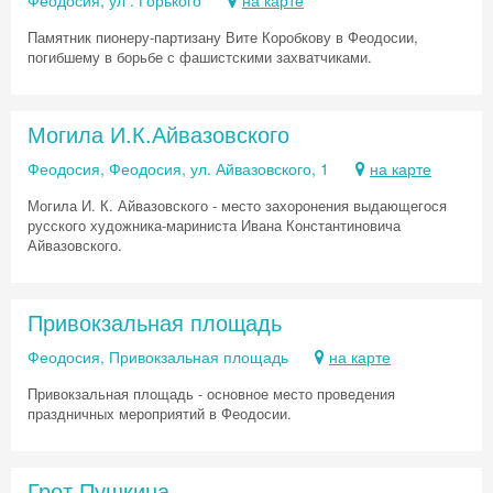
Феодосия, ул . Горького
на карте
Памятник пионеру-партизану Вите Коробкову в Феодосии,
погибшему в борьбе с фашистскими захватчиками.
Могила И.К.Айвазовского
Феодосия, Феодосия, ул. Айвазовского, 1
на карте
Могила И. К. Айвазовского - место захоронения выдающегося
русского художника-мариниста Ивана Константиновича
Айвазовского.
Привокзальная площадь
Феодосия, Привокзальная площадь
на карте
Привокзальная площадь - основное место проведения
праздничных мероприятий в Феодосии.
Грот Пушкина