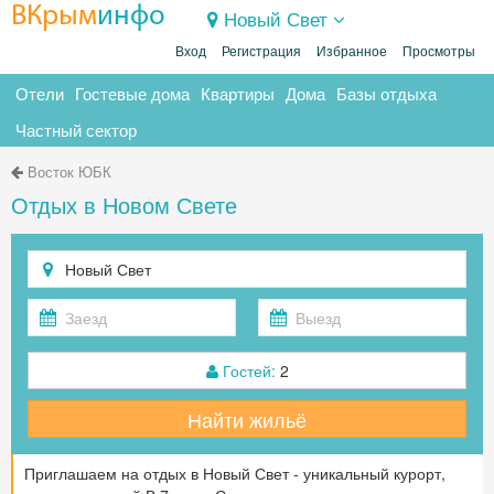
ВКрым
инфо
Новый Свет
Вход
Регистрация
Избранное
Просмотры
Отели
Гостевые дома
Квартиры
Дома
Базы отдыха
Частный сектор
Восток ЮБК
Отдых в Новом Свете
Гостей:
2
Найти жильё
Приглашаем на отдых в Новый Свет - уникальный курорт,