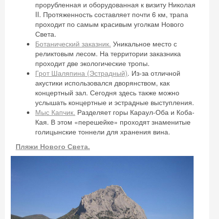
прорубленная и оборудованная к визиту Николая
II. Протяженность составляет почти 6 км, трапа
проходит по самым красивым уголкам Нового
Света.
Ботанический заказник.
Уникальное место с
реликтовым лесом. На территории заказника
проходит две экологические тропы.
Грот Шаляпина (Эстрадный)
.
Из-за отличной
акустики использовался дворянством, как
концертный зал. Сегодня здесь также можно
услышать концертные и эстрадные выступления.
Мыс Капчик.
Разделяет горы Караул-Оба и Коба-
Кая. В этом «перешейке» проходят знаменитые
Скидка −5%
голицынские тоннели для хранения вина.
Пляжи Нового Света.
Хочешь дешевле? Оставь почту и получи
промокод на первое бронирование!
Получить промокод