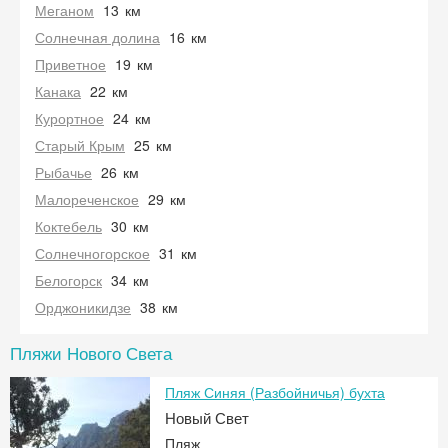
Меганом
13
км
Солнечная долина
16
км
Приветное
19
км
Канака
22
км
Курортное
24
км
Старый Крым
25
км
Рыбачье
26
км
Малореченское
29
км
Коктебель
30
км
Солнечногорское
31
км
Белогорск
34
км
Орджоникидзе
38
км
Пляжи Нового Света
Пляж Синяя (Разбойничья) бухта
Новый Свет
Пляж