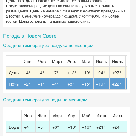
Цены на отдых в Новом Свете имеют сезонный характер.
Представляем средние цены на самые популярные варианты
размещения. Цены на номера
Стандарт
и
Комфорт
преведены на
2 гостей.
Семейные
номера: до 4-х.
Дома и коттеджи
: 4 и более
гостей. Цены основаны на данных нашего сайта.
Погода в Новом Свете
Средняя температура воздуха по месяцам
Янв.
Фев.
Mарт
Aпр.
Май
Июнь
Июль
Авг.
День
+4°
+4°
+7°
+13°
+19°
+24°
+27°
+27
Ночь
+2°
+1°
+4°
+8°
+15°
+19°
+22°
+22
Средняя температура воды по месяцам
Янв.
Фев.
Mарт
Aпр.
Май
Июнь
Июль
Авг.
Вода
+4°
+5°
+6°
+10°
+16°
+21°
+24°
+24