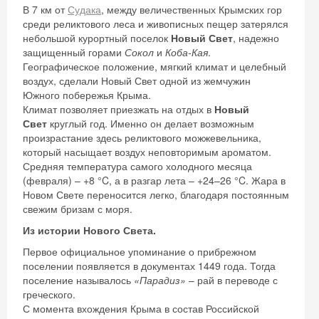
В 7 км от
Судака
, между величественных Крымских гор
среди реликтового леса и живописных пещер затерялся
небольшой курортный поселок
Новый Свет
, надежно
защищенный горами
Сокол
и
Коба-Кая
.
Географическое положение, мягкий климат и целебный
воздух, сделали Новый Свет одной из жемчужин
Южного побережья Крыма.
Климат позволяет приезжать на отдых в
Новый
Свет
круглый год. Именно он делает возможным
произрастание здесь реликтового можжевельника,
который насыщает воздух неповторимым ароматом.
Средняя температура самого холодного месяца
(февраля) – +8 °C, а в разгар лета – +24–26 °C. Жара в
Новом Свете переносится легко, благодаря постоянным
свежим бризам с моря.
Из истории Нового Света.
Первое официальное упоминание о прибрежном
поселении появляется в документах 1449 года. Тогда
поселение называлось
«Парадиз»
– рай в переводе с
греческого.
С момента вхождения Крыма в состав Российской