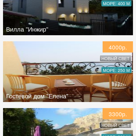
МОРЕ: 400 М
Вилла "Инжир"
4000р.
НОВЫЙ СВЕТ
МОРЕ: 250 М
Гостевой дом "Елена"
3300р.
НОВЫЙ СВЕТ