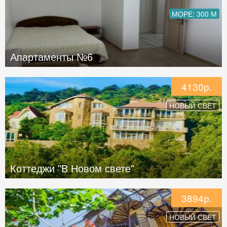
МОРЕ: 300 М
Апартаменты №6
4130р.
НОВЫЙ СВЕТ
Коттеджи "В Новом свете"
3894р.
НОВЫЙ СВЕТ