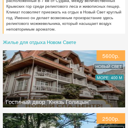
расположенный В 7 км от Судака, между величественных
Крымских гор среди реликтового леса и живописных пещер.
Климат позволяет приезжать на отдых в Новый Свет круглый
год. Именно он делает возможным произрастание здесь
реликтового можжевельника, который насыщает воздух
неповторимым ароматом.
Жилье для отдыха Новом Свете
5600р.
НОВЫЙ СВЕТ
МОРЕ: 400 М
Гостиный двор "Князь Голицын"
2500р.