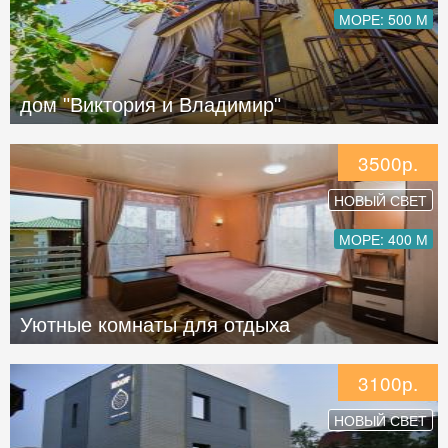
МОРЕ: 500 М
дом "Виктория и Владимир"
3500р.
НОВЫЙ СВЕТ
МОРЕ: 400 М
Уютные комнаты для отдыха
3100р.
НОВЫЙ СВЕТ