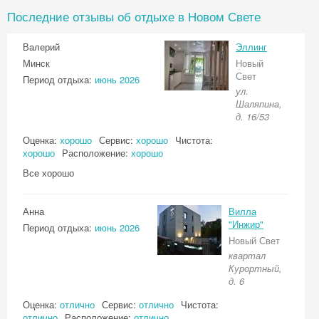
Последние отзывы об отдыхе в Новом Свете
Валерий
Эллинг
Минск
Новый
Свет
Период отдыха:
июнь 2026
ул.
Шаляпина,
д. 16/53
Оценка:
хорошо
Сервис:
хорошо
Чистота:
хорошо
Расположение:
хорошо
Все хорошо
Анна
Вилла
"Инжир"
Период отдыха:
июнь 2026
Новый Свет
квартал
Курортный,
д. 6
Оценка:
отлично
Сервис:
отлично
Чистота:
отлично
Расположение:
отлично