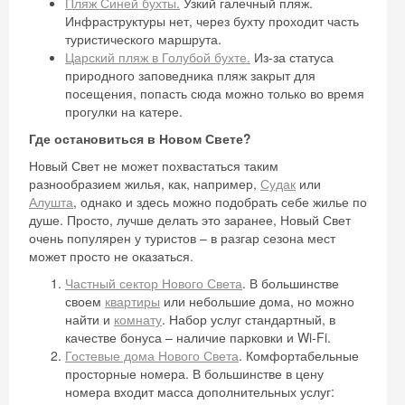
Пляж Синей бухты.
Узкий галечный пляж.
Инфраструктуры нет, через бухту проходит часть
туристического маршрута.
Царский пляж в Голубой бухте.
Из-за статуса
природного заповедника пляж закрыт для
посещения, попасть сюда можно только во время
прогулки на катере.
Где остановиться в Новом Свете?
Новый Свет не может похвастаться таким
разнообразием жилья, как, например,
Судак
или
Алушта
, однако и здесь можно подобрать себе жилье по
душе. Просто, лучше делать это заранее, Новый Свет
очень популярен у туристов – в разгар сезона мест
может просто не оказаться.
Частный сектор Нового Света
. В большинстве
своем
квартиры
или небольшие дома, но можно
найти и
комнату
. Набор услуг стандартный, в
качестве бонуса – наличие парковки и Wi-Fi.
Гостевые дома Нового Света
. Комфортабельные
просторные номера. В большинстве в цену
номера входит масса дополнительных услуг: