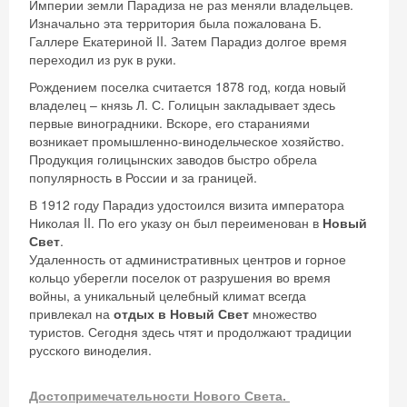
Империи земли Парадиза не раз меняли владельцев.
Изначально эта территория была пожалована Б.
Галлере Екатериной II. Затем Парадиз долгое время
переходил из рук в руки.
Рождением поселка считается 1878 год, когда новый
владелец – князь Л. С. Голицын закладывает здесь
первые виноградники. Вскоре, его стараниями
возникает промышленно-винодельческое хозяйство.
Продукция голицынских заводов быстро обрела
популярность в России и за границей.
В 1912 году Парадиз удостоился визита императора
Николая II. По его указу он был переименован в
Новый
Свет
.
Удаленность от административных центров и горное
кольцо уберегли поселок от разрушения во время
войны, а уникальный целебный климат всегда
привлекал на
отдых в Новый Свет
множество
туристов. Сегодня здесь чтят и продолжают традиции
русского виноделия.
Достопримечательности Нового Света.