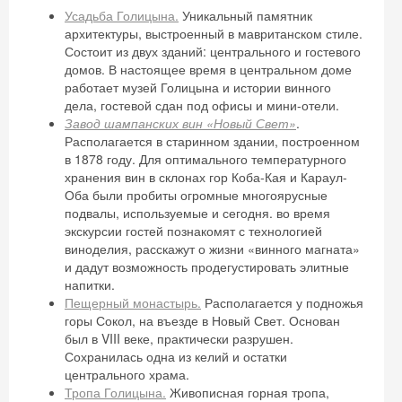
Усадьба Голицына.
Уникальный памятник
архитектуры, выстроенный в мавританском стиле.
Состоит из двух зданий: центрального и гостевого
домов. В настоящее время в центральном доме
работает музей Голицына и истории винного
дела, гостевой сдан под офисы и мини-отели.
Завод шампанских вин «Новый Свет»
.
Располагается в старинном здании, построенном
в 1878 году. Для оптимального температурного
хранения вин в склонах гор Коба-Кая и Караул-
Оба были пробиты огромные многоярусные
подвалы, используемые и сегодня. во время
экскурсии гостей познакомят с технологией
виноделия, расскажут о жизни «винного магната»
и дадут возможность продегустировать элитные
напитки.
Пещерный монастырь.
Располагается у подножья
горы Сокол, на въезде в Новый Свет. Основан
был в VIII веке, практически разрушен.
Сохранилась одна из келий и остатки
центрального храма.
Тропа Голицына.
Живописная горная тропа,