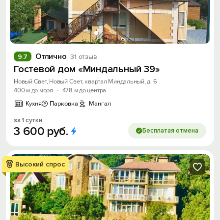
Отлично
9.7
31 отзыв
Гостевой дом «Миндальный 39»
Новый Свет, Новый Свет, квартал Миндальный, д. 6
400 м до моря
·
478 м до центра
Кухня
Парковка
Мангал
за 1 сутки
3
600
руб.
Бесплатая отмена
Высокий спрос