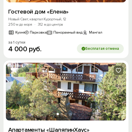
Гостевой дом «Елена»
Новый Свет, квартал Курортный, 12
250 м до моря
·
312 м до центра
Кухня
Парковка
Панорамный вид
Мангал
за 1 сутки
4
000
руб.
Бесплатая отмена
Вход на сайт
Войти или
Зарегистрироваться
Апартаменты «ШаляпинХаус»