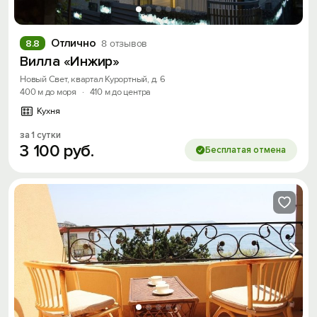
Отлично
8.8
8 отзывов
Вилла «Инжир»
Новый Свет, квартал Курортный, д. 6
400 м до моря
·
410 м до центра
Кухня
за 1 сутки
3
100
руб.
Бесплатая отмена