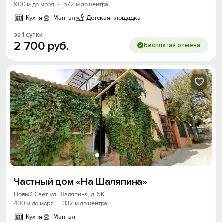
900 м до моря
·
572 м до центра
Кухня
Мангал
Детская площадка
за 1 сутки
2
700
руб.
Бесплатая отмена
Частный дом «На Шаляпина»
Новый Свет, ул. Шаляпина, д. 5К
400 м до моря
·
332 м до центра
Кухня
Мангал