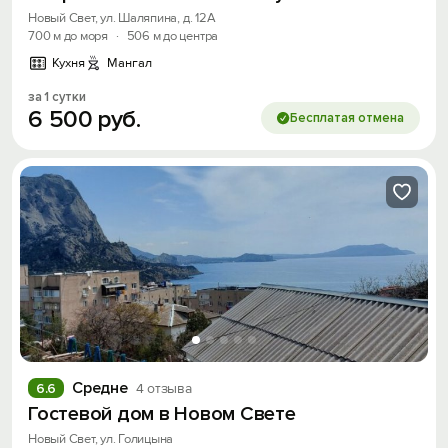
Новый Свет, ул. Шаляпина, д. 12А
700 м до моря
·
506 м до центра
Кухня
Мангал
Войти
за 1 сутки
6
500
руб.
Бесплатая отмена
Войти с помощью
Скидка −5%
Хочешь дешевле? Оставь почту и получи
промокод на первое бронирование!
Получить промокод
Средне
6.6
4 отзыва
Гостевой дом в Новом Свете
Новый Свет, ул. Голицына