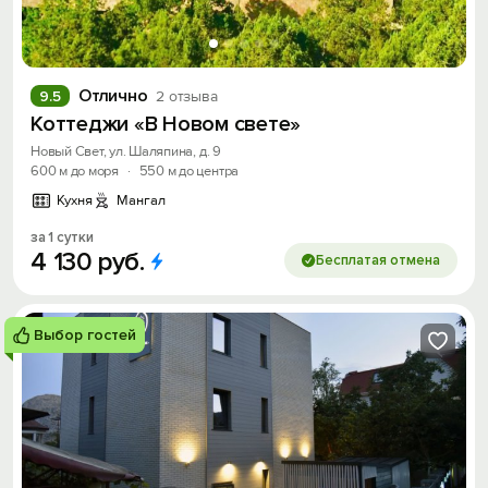
Отлично
9.5
2 отзыва
Коттеджи «В Новом свете»
Новый Свет, ул. Шаляпина, д. 9
600 м до моря
·
550 м до центра
Кухня
Мангал
за 1 сутки
4
130
руб.
Бесплатая отмена
Выбор гостей