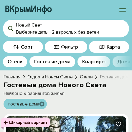
ВКрымИнфо
Новый Свет
Войти
Выберите даты
·
2 взрослых
без детей
Избранное
Сорт.
Фильтр
Карта
История просмотра
Отели
Гостевые дома
Квартиры
Дома
Добавить свой объект
Главная
Отдых в Новом Свете
Отели
Гостевые дома
Гостевые дома Нового Света
Найдено
9
вариантов жилья
гостевые дома
Шикарный вариант