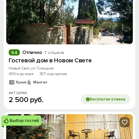
Отлично
9.4
7 отзывов
Гостевой дом в Новом Свете
Новый Свет, ул. Голицына
400 м до моря
·
307 м до центра
Кухня
Мангал
за 1 сутки
2
500
руб.
Бесплатая отмена
Выбор гостей