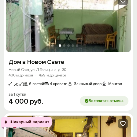
Дом в Новом Свете
Новый Свет, ул. Л.Голицына, д. 30
400 м до моря
·
469 м до центра
2
6 гостей
4 кровати
Закрытый двор
Мангал
50м
за 1 сутки
4
000
руб.
Бесплатая отмена
Шикарный вариант