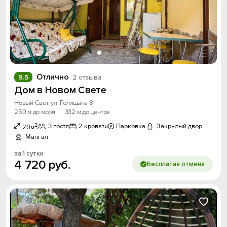
Отлично
9.5
2 отзыва
Дом в Новом Свете
Новый Свет, ул. Голицына 8
250 м до моря
·
332 м до центра
2
3 гостя
2 кровати
Парковка
Закрытый двор
20м
Мангал
за 1 сутки
4
720
руб.
Бесплатая отмена