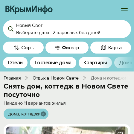
ВКрымИнфо
Новый Свет
Войти
Выберите даты
·
2 взрослых
без детей
Избранное
Сорт.
Фильтр
Карта
История просмотра
Отели
Гостевые дома
Квартиры
Дома
Добавить свой объект
Главная
Отдых в Новом Свете
Дома и коттеджи
Снять дом, коттедж в Новом Свете
посуточно
Найдено
11
вариантов жилья
дома, коттеджи