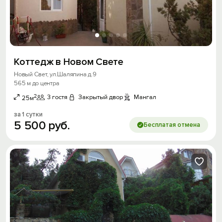
Коттедж в Новом Свете
Новый Свет, ул.Шаляпина д.9
565 м до центра
2
3 гостя
Закрытый двор
Мангал
25м
за 1 сутки
5
500
руб.
Бесплатая отмена