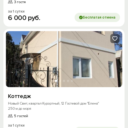
3 гостя
Войти с помощью
за 1 сутки
6
000
руб.
Бесплатая отмена
Скидка −5%
Хочешь дешевле? Оставь почту и получи
промокод на первое бронирование!
Получить промокод
Коттедж
Новый Свет, квартал Курортный, 12 Гостевой дом "Елена"
250 м до моря
5 гостей
за 1 сутки