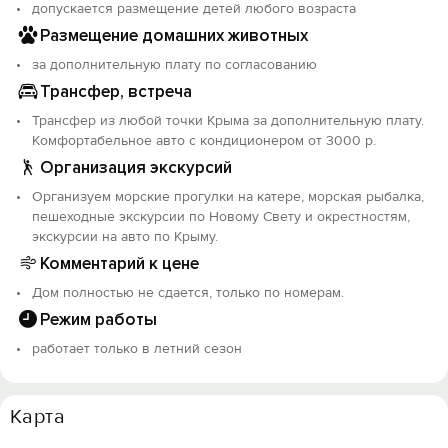
допускается размещение детей любого возраста
Да, номера сдаются не в первый раз, но всегда все
Размещение домашних животных
гости всегда очень адекватные, поэтому не могу
за дополнительную плату по согласованию
сказать, что ремонт свежий - это не так, но и не могу
Трансфер, встреча
сказать, что номера убитые - это тоже не так. Не
бабушкин вариант - это точно! Все сдается в варианте
Трансфер из любой точки Крыма за дополнительную плату.
- как есть!
Комфортабельное авто с кондиционером от 3000 р.
А кто дочитал до этого пункта - готова вручить
Организация экскурсий
шоколадку ( дайте знать до приезда, чтобы успела
купить)
Организуем морские прогулки на катере, морская рыбалка,
пешеходные экскурсии по Новому Свету и окрестностям,
экскурсии на авто по Крыму.
Комментарий к цене
Дом полностью не сдается, только по номерам.
Режим работы
работает только в летний сезон
Карта