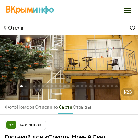
ВКрым
инфо
Отели
Войти
Избранное
История просмотра
Добавить свой объект
1
/23
Фото
Номера
Описание
Карта
Отзывы
9.9
14 отзывов
Гостевой дом «Сокол», Новый Свет