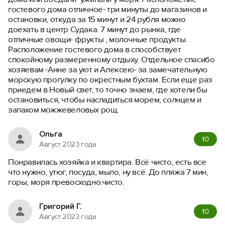
гостевого дома отличное- три минуты до магазинов и
остановки, откуда за 15 минут и 24 рубля можно
Вход на сайт
доехать в центр Судака. 7 минут до рынка, где
отличные овощи- фрукты , молочные продукты.
Войти или
Зарегистрироваться
Расположение гостевого дома в способствует
спокойному размеренному отдыху. Отдельное спасибо
хозяевам -Анне за уют и Алексею- за замечательную
морскую прогулку по окрестным бухтам. Если еще раз
приедем в Новый свет, то точно знаем, где хотели бы
остановиться, чтобы насладиться морем, солнцем и
запахом можжевеловых рощ.
Войти
Ольга
Войти с помощью
10
Август 2023 года
Понравилась хозяйка и квартира. Всё чисто, есть все
что нужно, утюг, посуда, мыло, ну всё. До пляжа 7 мин,
горы, моря превосходно.чисто.
Григорий Г.
10
Август 2023 года