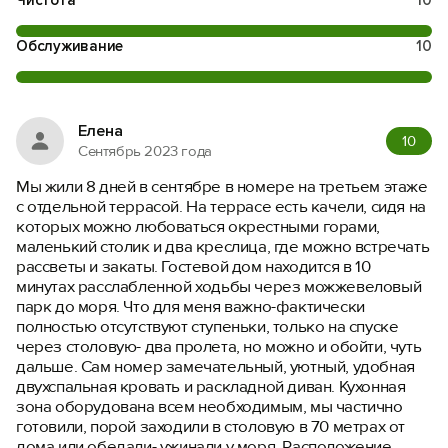
Чистота
10
Обслуживание
10
Елена
10
Сентябрь 2023 года
Мы жили 8 дней в сентябре в номере на третьем этаже
с отдельной террасой. На террасе есть качели, сидя на
которых можно любоваться окрестными горами,
маленький столик и два креслица, где можно встречать
рассветы и закаты. Гостевой дом находится в 10
минутах расслабленной ходьбы через можжевеловый
парк до моря. Что для меня важно-фактически
полностью отсутствуют ступеньки, только на спуске
через столовую- два пролета, но можно и обойти, чуть
дальше. Сам номер замечательный, уютный, удобная
двухспальная кровать и раскладной диван. Кухонная
зона оборудована всем необходимым, мы частично
готовили, порой заходили в столовую в 70 метрах от
дома или обедали- ужинали у моря. Расположение