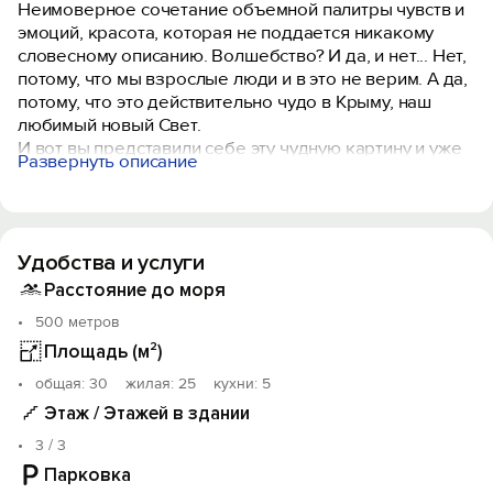
Неимоверное сочетание объемной палитры чувств и
эмоций, красота, которая не поддается никакому
словесному описанию. Волшебство? И да, и нет... Нет,
потому, что мы взрослые люди и в это не верим. А да,
потому, что это действительно чудо в Крыму, наш
любимый новый Свет.
И вот вы представили себе эту чудную картину и уже
Развернуть описание
желаете ее увидеть. Но остается второе... Как, что,
где и куда обратиться?
Вы уже представили себя лежащим на горячем
песке, под палящим солнцем, дети плещутся в море,
Удобства и услуги
а
вы, лениво стоя у кромки, и попивая ледяной напиток,
Расстояние до моря
поглядываете за ними.
500 метров
И что же для этого нужно? Всего лишь желание! Вы
Площадь (м²)
приезжаете в Крым, в Новый Свет и мы, со своей
стороны, можем предложить вам вариант проживания
oбщая: 30 жилая: 25 кухни: 5
в этом замечательном месте.
Этаж / Этажей в здании
У вас есть возможность забронировать номер в
3 / 3
нашем маленьком, уютном, на три номера, гостевом
доме «Сокол» .
Парковка