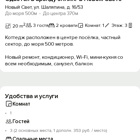
Новый Свет, ул. Шаляпина, д. 16/53
До моря 500м
До центра 370м
2
3 гостя
2 кровати
Комнат: 1
Этаж: 3
Ба
20 m
Коттедж расположен в центре посёлка, частный
сектор, до моря 500 метров.
Новый ремонт, кондиционер, Wi-Fi, мини-кухня со
всем необходимым, санузел, балкон.
Удобства и услуги
Комнат
1
Гостей
3 (2 основных места, 1 дополн. 353 руб. / место)
Спальные места