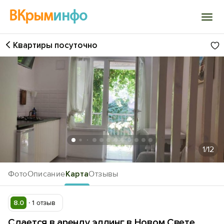
ВКрым
инфо
Квартиры посуточно
Войти
Избранное
История просмотра
Добавить свой объект
1
/12
Фото
Описание
Карта
Отзывы
8.0
1 отзыв
Сдается в аренду эллинг в Новом Свете