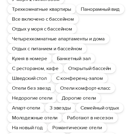
Трехкомнатные квартиры
Панорамный вид
Все включено с бассейном
Отдых у моря с бассейном
Четырехкомнатные апартаменты и дома
Отдых с питанием и бассейном
Кухня в номере
Банкетный зал
С рестораном, кафе
Открытый бассейн
Шведский стол
С конференц-залом
Отели без звезд
Отели комфорт-класс
Недорогие отели
Дорогие отели
Апарт-отели
3 звезды
Семейный отдых
Молодежные отели
Работают в несезон
На новый год
Романтические отели