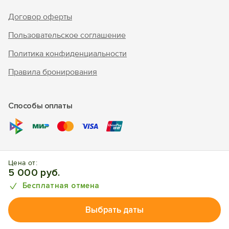
Договор оферты
Пользовательское соглашение
Политика конфиденциальности
Правила бронирования
Способы оплаты
© 2010 - 2026 "В Крым - инфо"
Цена от:
Отдых в Новом Свете. Отели, апартаменты, частный сектор.
5 000 руб.
Бесплатная отмена
Выбрать даты