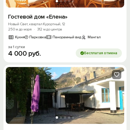
Гостевой дом «Елена»
Новый Свет, квартал Курортный, 12
250 м до моря
·
312 м до центра
Кухня
Парковка
Панорамный вид
Мангал
за 1 сутки
4
000
руб.
Бесплатая отмена