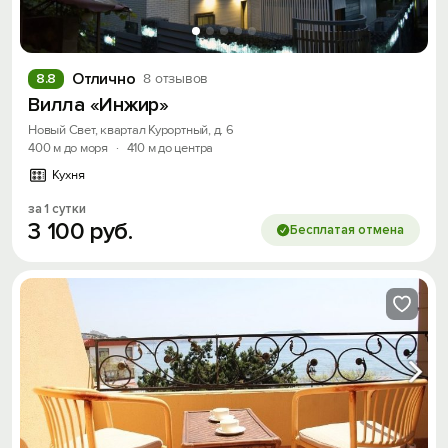
Отлично
8.8
8 отзывов
Вилла «Инжир»
Новый Свет, квартал Курортный, д. 6
400 м до моря
·
410 м до центра
Кухня
за 1 сутки
3
100
руб.
Бесплатая отмена