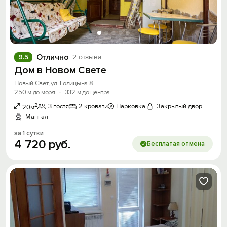
Отлично
9.5
2 отзыва
Дом в Новом Свете
Новый Свет, ул. Голицына 8
250 м до моря
·
332 м до центра
2
3 гостя
2 кровати
Парковка
Закрытый двор
20м
Мангал
за 1 сутки
4
720
руб.
Бесплатая отмена