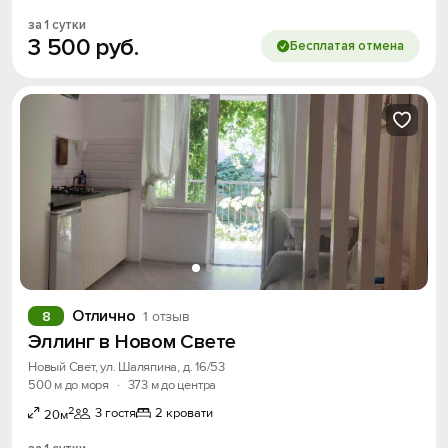
за 1 сутки
3
500
руб.
Бесплатая отмена
Получить промокод
Отлично
8
1 отзыв
Эллинг в Новом Свете
Новый Свет, ул. Шаляпина, д. 16/53
500 м до моря
·
373 м до центра
2
3 гостя
2 кровати
20м