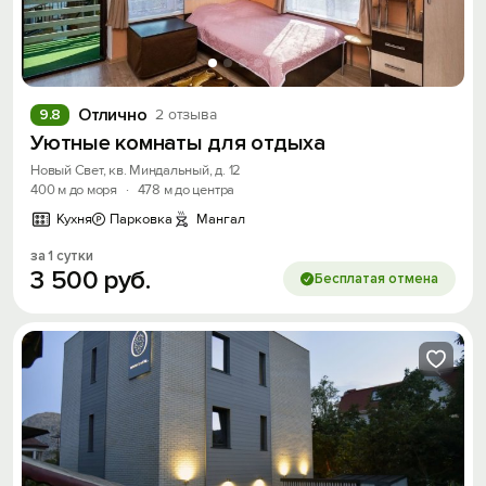
Отлично
9.8
2 отзыва
Уютные комнаты для отдыха
Новый Свет, кв. Миндальный, д. 12
400 м до моря
·
478 м до центра
Кухня
Парковка
Мангал
за 1 сутки
3
500
руб.
Бесплатая отмена