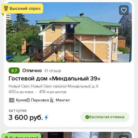
Высокий спрос
Отлично
9.7
31 отзыв
Гостевой дом «Миндальный 39»
Новый Свет, Новый Свет, квартал Миндальный, д. 6
400 м до моря
·
478 м до центра
Кухня
Парковка
Мангал
за 1 сутки
3
600
руб.
Бесплатая отмена