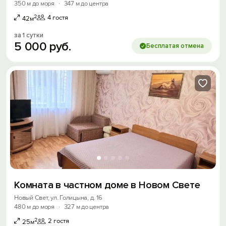
350 м до моря
·
347 м до центра
2
4 гостя
42м
за 1 сутки
5
000
руб.
Бесплатая отмена
Вход на сайт
Войти или
Зарегистрироваться
Войти
Войти с помощью
Комната в частном доме в Новом Свете
Скидка −5%
Новый Свет, ул. Голицына, д. 16
480 м до моря
·
327 м до центра
Хочешь дешевле? Оставь почту и получи
промокод на первое бронирование!
2
2 гостя
25м