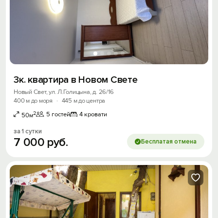
3к. квартира в Новом Свете
Новый Свет, ул. Л.Голицына, д. 26/16
400 м до моря
·
445 м до центра
2
5 гостей
4 кровати
50м
за 1 сутки
7
000
руб.
Бесплатая отмена