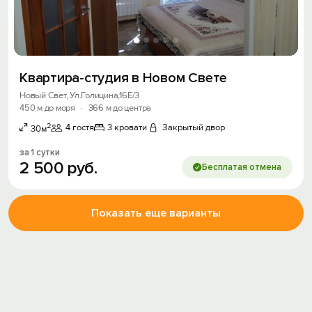
Квартира-студия в Новом Свете
Новый Свет, Ул.Голицина,16Е/3
450 м до моря
·
366 м до центра
2
4 гостя
3 кровати
Закрытый двор
30м
за 1 сутки
2
500
руб.
Бесплатая отмена
Показать еще варианты