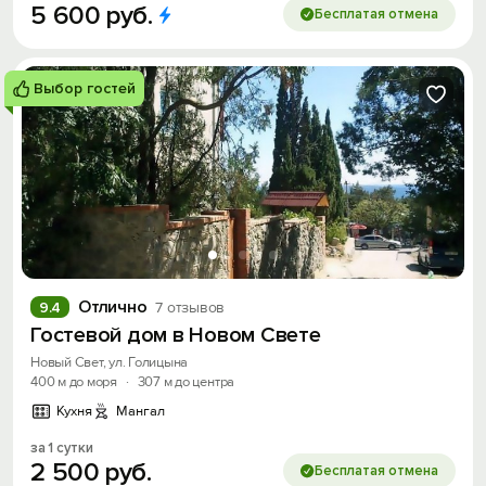
5
600
руб.
Бесплатая отмена
Выбор гостей
Отлично
9.4
7 отзывов
Гостевой дом в Новом Свете
Новый Свет, ул. Голицына
400 м до моря
·
307 м до центра
Кухня
Мангал
за 1 сутки
2
500
руб.
Бесплатая отмена