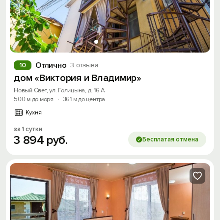
Отлично
10
3 отзыва
дом «Виктория и Владимир»
Новый Свет, ул. Голицына, д. 16 А
500 м до моря
·
361 м до центра
Кухня
за 1 сутки
3
894
руб.
Бесплатая отмена