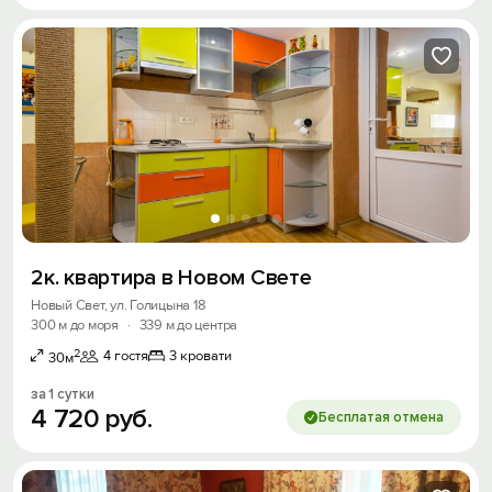
2к. квартира в Новом Свете
Новый Свет, ул. Голицына 18
300 м до моря
·
339 м до центра
2
4 гостя
3 кровати
30м
за 1 сутки
4
720
руб.
Бесплатая отмена