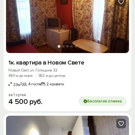
1к. квартира в Новом Свете
Новый Свет, ул. Голицына 32
480 м до моря
·
382 м до центра
2
4 гостя
2 кровати
23м
за 1 сутки
4
500
руб.
Бесплатая отмена