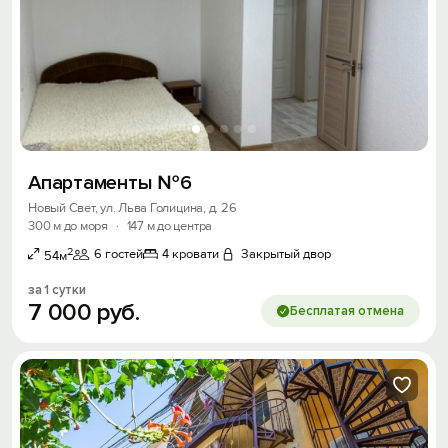
Апартаменты №6
Новый Свет, ул. Льва Голицина, д. 26
300 м до моря
·
147 м до центра
2
6 гостей
4 кровати
Закрытый двор
54м
за 1 сутки
7
000
руб.
Бесплатая отмена