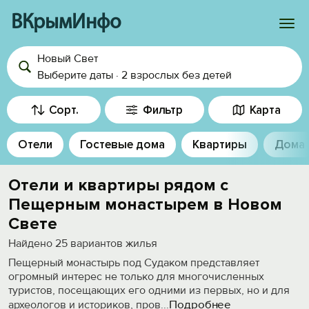
ВКрымИнфо
Новый Свет
Войти
Выберите даты
·
2 взрослых
без детей
Избранное
Сорт.
Фильтр
Карта
История просмотра
Отели
Гостевые дома
Квартиры
Дома
Добавить свой объект
Отели и квартиры рядом с
Пещерным монастырем в Новом
Свете
Найдено
25
вариантов жилья
Пещерный монастырь под Судаком представляет
огромный интерес не только для многочисленных
туристов, посещающих его одними из первых, но и для
Подробнее
археологов и историков, пров
...