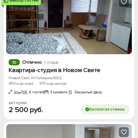
Выбор гостей
Отлично
10
1 отзыв
Квартира-студия в Новом Свете
Новый Свет, Ул.Галицина,16Е/2
450 м до моря
·
379 м до центра
2
6 гостей
3 кровати
Закрытый двор
30м
за 1 сутки
2
500
руб.
Бесплатая отмена