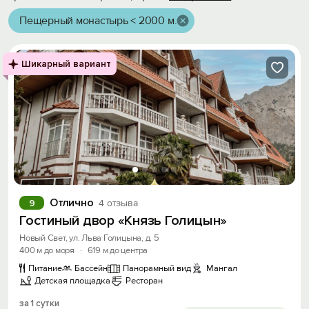
Пещерный монастырь < 2000 м.
Шикарный вариант
Отлично
9
4 отзыва
Гостиный двор «Князь Голицын»
Новый Свет, ул. Льва Голицына, д. 5
400 м до моря
·
619 м до центра
Питание
Бассейн
Панорамный вид
Мангал
Детская площадка
Ресторан
за 1 сутки