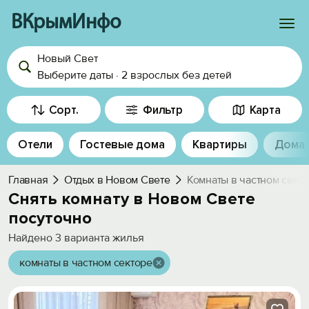
ВКрымИнфо
Новый Свет
Войти
Выберите даты
·
2 взрослых
без детей
Избранное
Сорт.
Фильтр
Карта
История просмотра
Отели
Гостевые дома
Квартиры
Дома
Добавить свой объект
Главная
Отдых в Новом Свете
Комнаты в частном сект
Снять комнату в Новом Свете
посуточно
Найдено
3
варианта жилья
комнаты в частном секторе