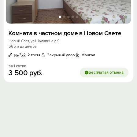
Вход на сайт
Войти или
Зарегистрироваться
Комната в частном доме в Новом Свете
Новый Свет, ул.Шаляпина д.9
565 м до центра
2
2 гостя
Закрытый двор
Мангал
14м
Войти
за 1 сутки
3
500
руб.
Бесплатая отмена
Войти с помощью
Скидка −5%
Хочешь дешевле? Оставь почту и получи
промокод на первое бронирование!