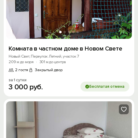
Комната в частном доме в Новом Свете
Новый Свет, Переулок Летний, участок 7
209 м до моря
·
301 м до центра
2 гостя
Закрытый двор
за 1 сутки
3
000
руб.
Бесплатая отмена