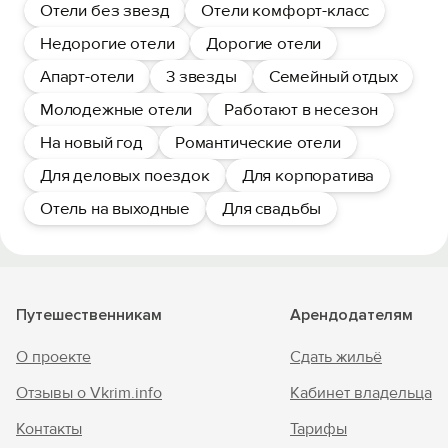
Отели без звезд
Отели комфорт-класс
Недорогие отели
Дорогие отели
Апарт-отели
3 звезды
Семейный отдых
Молодежные отели
Работают в несезон
На новый год
Романтические отели
Для деловых поездок
Для корпоратива
Отель на выходные
Для свадьбы
Путешественникам
Арендодателям
О проекте
Сдать жильё
Отзывы о Vkrim.info
Кабинет владельца
Контакты
Тарифы