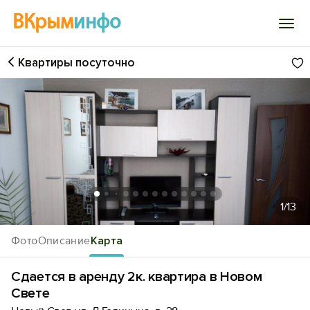
ВКрым
инфо
Квартиры посуточно
Войти
Избранное
История просмотра
Добавить свой объект
1
/13
Фото
Описание
Карта
Сдается в аренду 2к. квартира в Новом
Свете