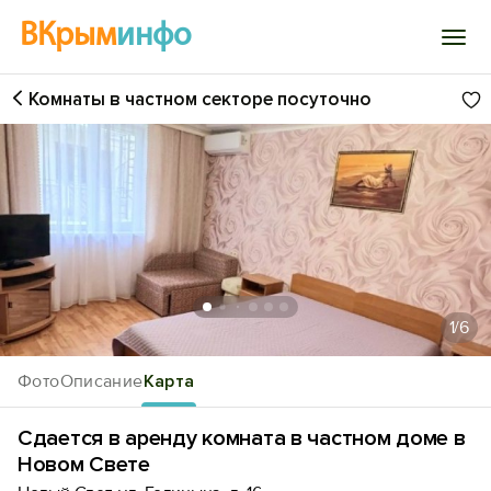
ВКрым
инфо
Комнаты в частном секторе посуточно
Войти
Избранное
История просмотра
Добавить свой объект
1
/6
Фото
Описание
Карта
Сдается в аренду комната в частном доме в
Новом Свете