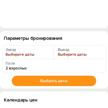
Параметры бронирования
Заезд
Выезд
Выберите даты
Выберите даты
Гости
2 взрослых
Вход на сайт
Выбрать даты
Войти или
Зарегистрироваться
Календарь цен