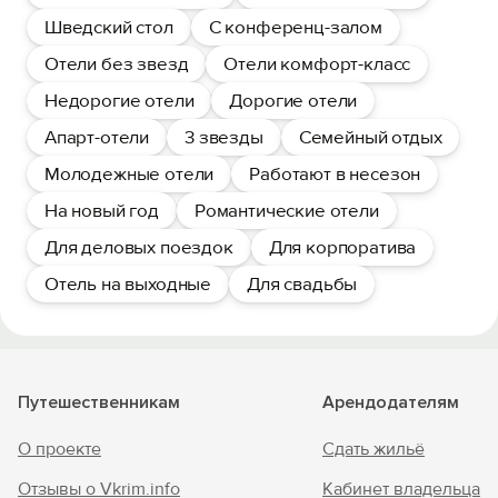
Шведский стол
С конференц-залом
Отели без звезд
Отели комфорт-класс
Недорогие отели
Дорогие отели
Апарт-отели
3 звезды
Семейный отдых
Молодежные отели
Работают в несезон
На новый год
Романтические отели
Для деловых поездок
Для корпоратива
Отель на выходные
Для свадьбы
Путешественникам
Арендодателям
О проекте
Сдать жильё
Отзывы о Vkrim.info
Кабинет владельца