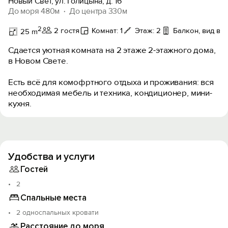
Новый Свет, ул. Голицына, д. 16
До моря 480м
До центра 330м
2
2 гостя
Комнат: 1
Этаж: 2
Балкон, вид во 
25 m
Сдается уютная комната на 2 этаже 2-этажного дома,
в Новом Свете.
Есть всё для комофртного отдыха и проживания: вся
необходимая мебель и техника, кондиционер, мини-
кухня.
Удобства и услуги
Гостей
2
Спальные места
2 односпальных кровати
Расстояние до моря