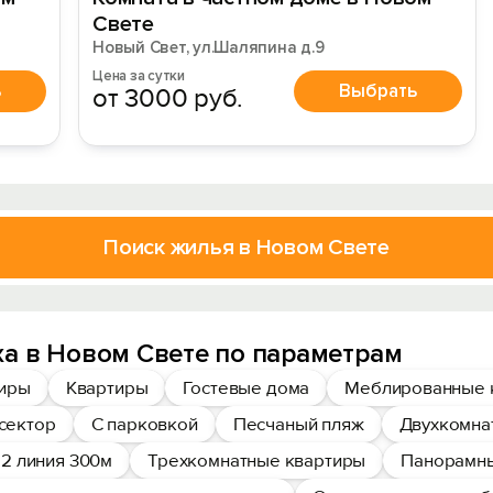
Свете
Новый Свет, ул.Шаляпина д.9
Цена за сутки
ь
Выбрать
от 3000 руб.
Поиск жилья в Новом Свете
а в Новом Свете по параметрам
тиры
Квартиры
Гостевые дома
Меблированные 
сектор
С парковкой
Песчаный пляж
Двухкомна
 2 линия 300м
Трехкомнатные квартиры
Панорамны