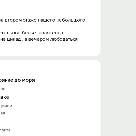
 на втором этаже нашего небольшого
стельное бельё ,полотенца.
ие цикад , а вечером любоваться
ояние до моря
ров
вка
 домом
ная
плита