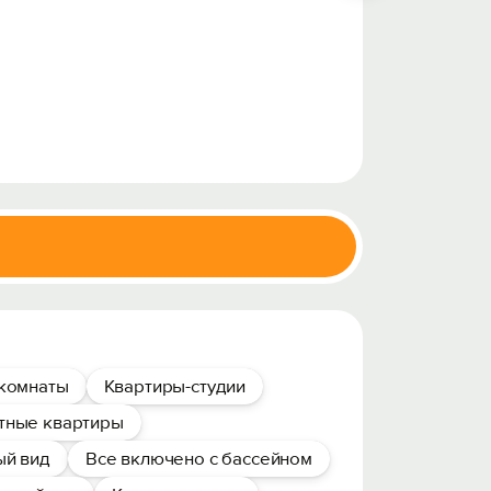
комнаты
Квартиры-студии
тные квартиры
й вид
Все включено с бассейном