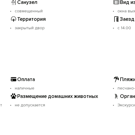
Санузел
Вид и
совмещенный
окна вых
Территория
Заезд
закрытый двор
с 14.00
Оплата
Пляжи
наличные
песчано
Размещение домашних животных
Орган
т
не допускается
Экскурси