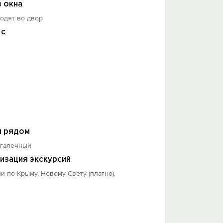
з окна
одят во двор
 с
 рядом
-галечный
изация экскурсий
и по Крыму, Новому Свету (платно).