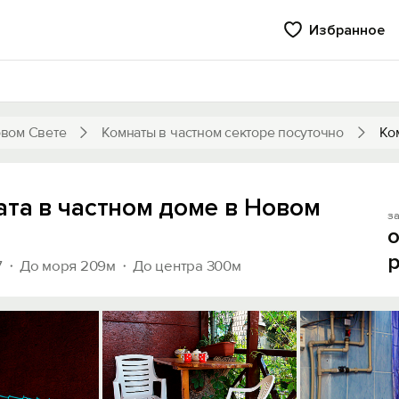
Избранное
вом Свете
Комнаты в частном секторе посуточно
Ко
ата в частном доме в Новом
за
о
р
7
До моря 209м
До центра 300м