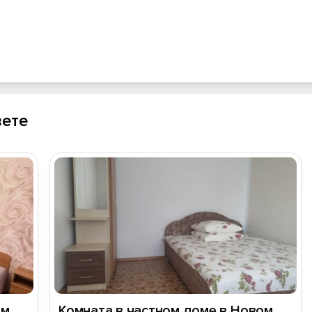
вете
ом
Комната в частном доме в Новом