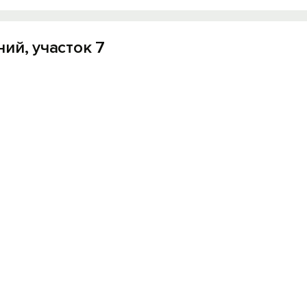
ий, участок 7
Вход на сайт
Войти или
Зарегистрироваться
Войти
Войти с помощью