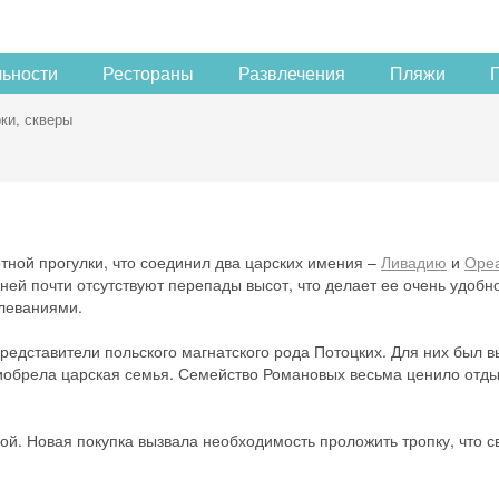
льности
Рестораны
Развлечения
Пляжи
ки, скверы
ной прогулки, что соединил два царских имения –
Ливадию
и
Оре
 ней почти отсутствуют перепады высот, что делает ее очень удобн
олеваниями.
едставители польского магнатского рода Потоцких. Для них был 
приобрела царская семья. Семейство Романовых весьма ценило отды
й. Новая покупка вызвала необходимость проложить тропку, что с