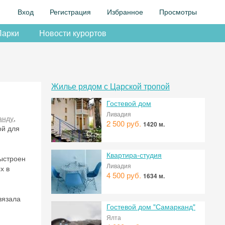
Вход
Регистрация
Избранное
Просмотры
Парки
Новости курортов
Жилье рядом с Царской тропой
Гостевой дом
Ливадия
анду
,
2 500 руб.
1420 м.
ой для
Квартира-студия
выстроен
Ливадия
х в
4 500 руб.
1634 м.
вязала
Гостевой дом "Самарканд"
Ялта