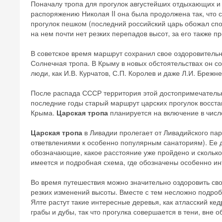
Поначалу тропа для прогулок августейших отдыхающих и и
распоряжению Николая II она была продолжена так, что 
прогулок пешком (последний российский царь обожал спор
на нем почти нет резких перепадов высот, за его также 
В советское время маршрут сохранил свое оздоровительн
Солнечная тропа. В Крыму в новых обстоятельствах он с
люди, как И.В. Курчатов, С.П. Королев и даже Л.И. Брежне
После распада СССР территория этой достопримечательн
последние годы старый маршрут царских прогулок восстан
Крыма.
Царская тропа
планируется на включение в числ
Царская тропа
в Ливадии пролегает от Ливадийского пар
ответвлениями к особенно популярным санаториям). Ее д
обозначающие, какое расстояние уже пройдено и сколько
имеется и подробная схема, где обозначены особенно и
Во время путешествия можно значительно оздоровить сво
резких изменений высоты. Вместе с тем несложно подро
Ялте растут такие интересные деревья, как атласский к
грабы и дубы, так что прогулка совершается в тени, вне