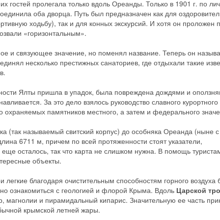
х гостей пролегала только вдоль Ореанды. Только в 1901 г. по ли
соединила оба дворца. Путь был предназначен как для оздоровите
тивную ходьбу), так и для конных экскурсий. И хотя он проложен п
прозвали «горизонтальным».
ое и связующее значение, но поменял название. Теперь он назыв
оединял несколько престижных санаториев, где отдыхали такие изв
в.
ости Ялты пришла в упадок, была повреждена дождями и оползня
авливается. За это дело взялось руководство славного курортного
о охраняемых памятников местного, а затем и федерального значе
ка (так называемый свитский корпус) до особняка Ореанда (ныне с
лина 6711 м, причем по всей протяженности стоят указатели,
 еще осталось, так что карта не слишком нужна. В помощь туриста
Скидка −5%
нтересные объекты.
Хочешь дешевле? Оставь почту и получи промокод
и легкие благодаря очистительным способностям горного воздуха 
первое бронирование!
бно ознакомиться с геологией и флорой Крыма. Вдоль
Царской тр
едр, магнолии и пирамидальный кипарис. Значительную ее часть пр
 обычной крымской летней жары.