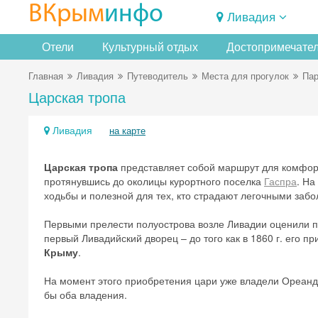
ВКрым
инфо
Ливадия
Отели
Культурный отдых
Достопримечате
Главная
Ливадия
Путеводитель
Места для прогулок
Пар
Царская тропа
Ливадия
на карте
Царская тропа
представляет собой маршрут для комфорт
протянувшись до околицы курортного поселка
Гаспра
. На
ходьбы и полезной для тех, кто страдают легочными заб
Первыми прелести полуострова возле Ливадии оценили пр
первый Ливадийский дворец – до того как в 1860 г. его 
Крыму
.
На момент этого приобретения цари уже владели Ореандо
бы оба владения.