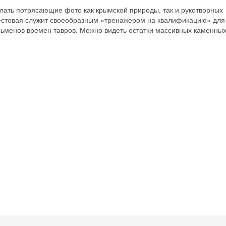
Получить промокод
лать потрясающие фото как крымской природы, так и рукотворных
рестовая служит своеобразным «тренажером на квалификацию» для
льменов времен тавров. Можно видеть остатки массивных каменны