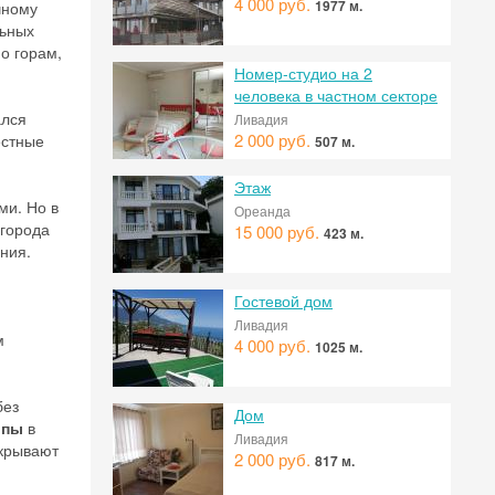
4 000 руб.
1977 м.
чному
льных
о горам,
Номер-студио на 2
человека в частном секторе
ался
Ливадия
2 000 руб.
естные
507 м.
Этаж
ми. Но в
Ореанда
 города
15 000 руб.
423 м.
ния.
Гостевой дом
Ливадия
м
4 000 руб.
1025 м.
 на
без
Дом
опы
в
Ливадия
икрывают
2 000 руб.
817 м.