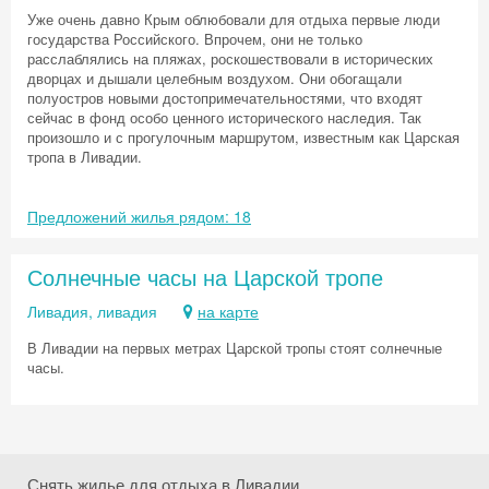
Уже очень давно Крым облюбовали для отдыха первые люди
государства Российского. Впрочем, они не только
расслаблялись на пляжах, роскошествовали в исторических
дворцах и дышали целебным воздухом. Они обогащали
полуостров новыми достопримечательностями, что входят
сейчас в фонд особо ценного исторического наследия. Так
произошло и с прогулочным маршрутом, известным как Царская
тропа в Ливадии.
Предложений жилья рядом: 18
Скидка −5%
Солнечные часы на Царской тропе
Хочешь дешевле? Оставь почту и получи
промокод на первое бронирование!
Ливадия, ливадия
на карте
В Ливадии на первых метрах Царской тропы стоят солнечные
часы.
Получить промокод
Снять жилье для отдыха в Ливадии