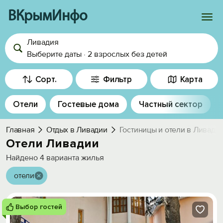
ВКрымИнфо
Ливадия
Войти
Выберите даты
·
2 взрослых
без детей
Избранное
Сорт.
Фильтр
Карта
История просмотра
Отели
Гостевые дома
Частный сектор
Добавить свой объект
Главная
Отдых в Ливадии
Гостиницы и отели в Ливади
Отели Ливадии
Найдено
4
варианта жилья
отели
Выбор гостей