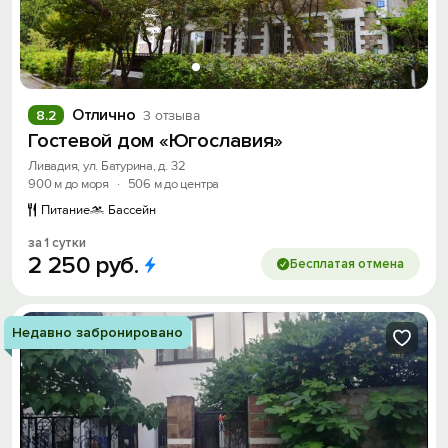
Отлично
8.2
3 отзыва
Гостевой дом «Югославия»
Ливадия, ул. Батурина, д. 32
900 м до моря
·
506 м до центра
Питание
Бассейн
за 1 сутки
2
250
руб.
Бесплатая отмена
Недавно забронировано