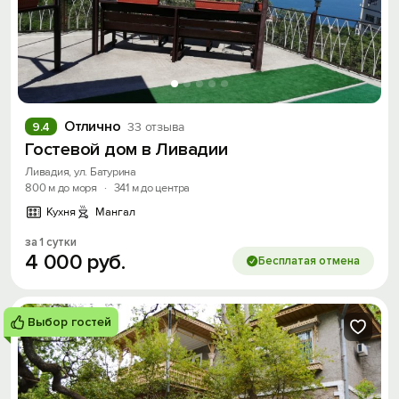
Отлично
9.4
33 отзыва
Гостевой дом в Ливадии
Ливадия, ул. Батурина
800 м до моря
·
341 м до центра
Кухня
Мангал
за 1 сутки
4
000
руб.
Бесплатая отмена
Выбор гостей