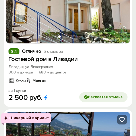
Отлично
8.4
5 отзывов
Гостевой дом в Ливадии
Ливадия, ул. Виноградная
800 м до моря
·
688 м до центра
Кухня
Мангал
за 1 сутки
2
500
руб.
Бесплатая отмена
Шикарный вариант