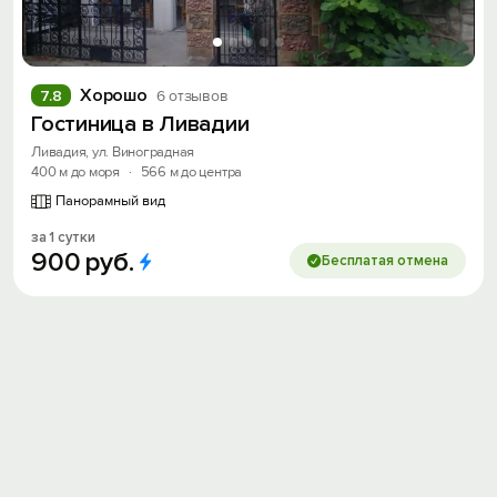
Хорошо
7.8
6 отзывов
Гостиница в Ливадии
Ливадия, ул. Виноградная
Вход на сайт
400 м до моря
·
566 м до центра
Панорамный вид
Войти или
Зарегистрироваться
за 1 сутки
900
руб.
Бесплатая отмена
Войти
Войти с помощью
Скидка −5%