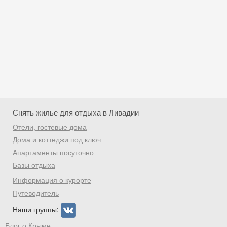
Снять жилье для отдыха в Ливадии
Отели, гостевые дома
Дома и коттеджи под ключ
Апартаменты посуточно
Базы отдыха
Скидка −5%
Информация о курорте
Хочешь дешевле? Оставь почту и получи
Путеводитель
промокод на первое бронирование!
Наши группы:
Блог о Крыме