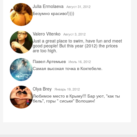
Julia Ermolaeva
Август 31, 2012
Безумно красиво!))))
Valero Vitenko
Август 3, 2012
Just a great place to swim, have fun and meet
good people! But this year (2012) the prices
are too high.
Павел Артемьев
Июль 16, 2012
Самая высокая точка в Коктебеле.
Olya Brey
Январь 19, 2012
Любимое место в Крыму!!! Бар уют, "как ты
бель", горы " сиськи" Волошин!