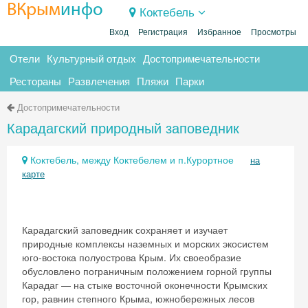
ВКрым
инфо
Коктебель
Вход
Регистрация
Избранное
Просмотры
Отели
Культурный отдых
Достопримечательности
Рестораны
Развлечения
Пляжи
Парки
Достопримечательности
Карадагский природный заповедник
Коктебель, между Коктебелем и п.Курортное
на
карте
Карадагский заповедник сохраняет и изучает
природные комплексы наземных и морских экосистем
юго-востока полуострова Крым. Их своеобразие
обусловлено пограничным положением горной группы
Карадаг — на стыке восточной оконечности Крымских
гор, равнин степного Крыма, южнобережных лесов