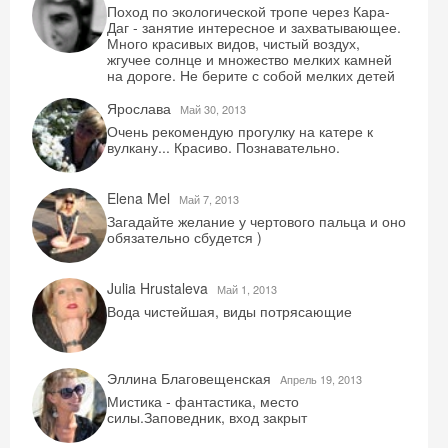
Поход по экологической тропе через Кара-
Даг - занятие интересное и захватывающее.
Много красивых видов, чистый воздух,
жгучее солнце и множество мелких камней
на дороге. Не берите с собой мелких детей
Ярослава
Май 30, 2013
Очень рекомендую прогулку на катере к
вулкану... Красиво. Познавательно.
Elena Mel
Май 7, 2013
Загадайте желание у чертового пальца и оно
Скидка −5%
обязательно сбудется )
Хочешь дешевле? Оставь почту и получи
Julia Hrustaleva
Май 1, 2013
промокод на первое бронирование!
Вода чистейшая, виды потрясающие
Эллина Благовещенская
Aпрель 19, 2013
Получить промокод
Мистика - фантастика, место
силы.Заповедник, вход закрыт