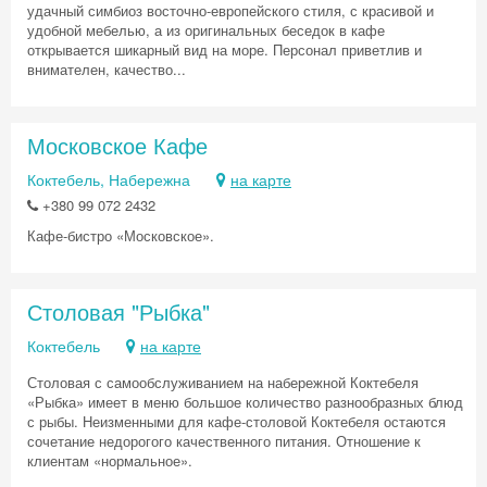
удачный симбиоз восточно-европейского стиля, с красивой и
удобной мебелью, а из оригинальных беседок в кафе
открывается шикарный вид на море. Персонал приветлив и
внимателен, качество...
Московское Кафе
Коктебель, Набережна
на карте
+380 99 072 2432
Кафе-бистро «Московское».
Столовая "Рыбка"
Скидка −5%
Коктебель
на карте
Хочешь дешевле? Оставь почту и получи
Столовая с самообслуживанием на набережной Коктебеля
промокод на первое бронирование!
«Рыбка» имеет в меню большое количество разнообразных блюд
с рыбы. Неизменными для кафе-столовой Коктебеля остаются
сочетание недорогого качественного питания. Отношение к
клиентам «нормальное».