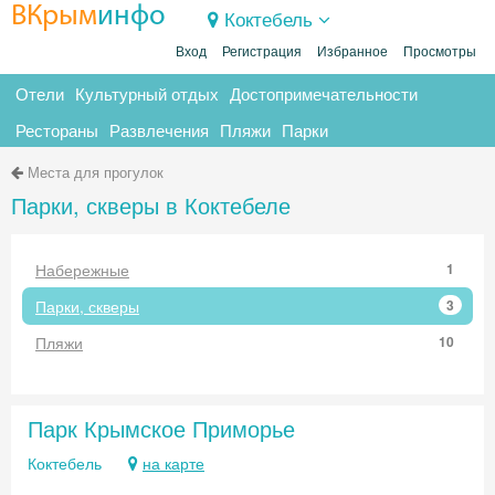
ВКрым
инфо
Коктебель
Вход
Регистрация
Избранное
Просмотры
Отели
Культурный отдых
Достопримечательности
Рестораны
Развлечения
Пляжи
Парки
Места для прогулок
Парки, скверы в Коктебеле
Набережные
1
Парки, скверы
3
Пляжи
10
Парк Крымское Приморье
Коктебель
на карте