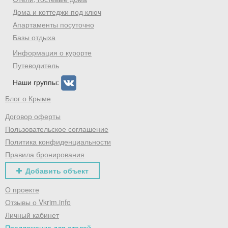
Дома и коттеджи под ключ
Хочешь дешевле? Оставь почту и получи
промокод на первое бронирование!
Апартаменты посуточно
Базы отдыха
Информация о курорте
Путеводитель
Получить промокод
Наши группы:
Блог о Крыме
Договор оферты
Пользовательское соглашение
Политика конфиденциальности
Правила бронирования
Добавить объект
О проекте
Отзывы о Vkrim.info
Личный кабинет
Предложение для отелей