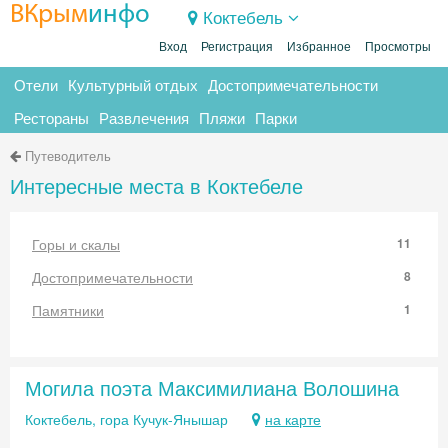
ВКрым
инфо
Коктебель
Вход
Регистрация
Избранное
Просмотры
Отели
Культурный отдых
Достопримечательности
Рестораны
Развлечения
Пляжи
Парки
Путеводитель
Интересные места в Коктебеле
Горы и скалы
11
Достопримечательности
8
Памятники
1
Могила поэта Максимилиана Волошина
Коктебель, гора Кучук-Янышар
на карте