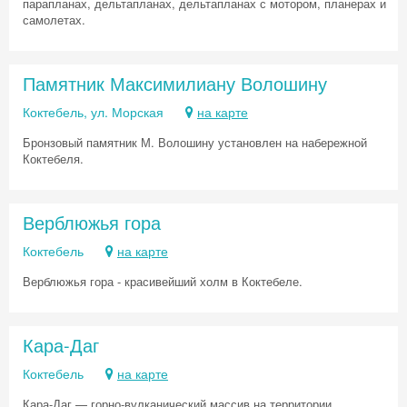
парапланах, дельтапланах, дельтапланах с мотором, планерах и
самолетах.
Памятник Максимилиану Волошину
Коктебель, ул. Морская
на карте
Бронзовый памятник М. Волошину установлен на набережной
Коктебеля.
Верблюжья гора
Коктебель
на карте
Верблюжья гора - красивейший холм в Коктебеле.
Кара-Даг
Коктебель
на карте
Скидка −5%
Кара-Даг — горно-вулканический массив на территории