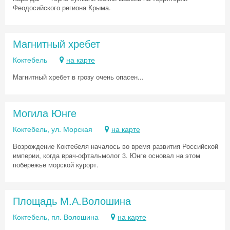
Хочешь дешевле? Оставь почту и получи
Феодосийского региона Крыма.
промокод на первое бронирование!
Магнитный хребет
Коктебель
на карте
Получить промокод
Магнитный хребет в грозу очень опасен...
Могила Юнге
Коктебель, ул. Морская
на карте
Возрождение Коктебеля началось во время развития Российской
империи, когда врач-офтальмолог 3. Юнге основал на этом
побережье морской курорт.
Площадь М.А.Волошина
Коктебель, пл. Волошина
на карте