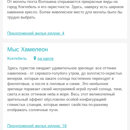
От могилы поэта Волошина открываются прекрасные виды на
город Коктебель и его окрестности. Здесь, наверху есть широкое
каменное кресло. Более живописное место для могилы было бы
трудно выбрать.
Предложений жилья рядом: 4
Мыс Хамелеон
Коктебель
на карте
Здесь туристов ожидает удивительное зрелище: все оттенки
хамелеона - от серовато-голубого утром, до золотисто-охристых
вечером, которые на закате солнца постепенно переходят в
фиолетовые, а после в лиловые и синие. Это необычное
зрелище поражает своей неотразимой игрой лучей солнца, тени,
света и всех оттенков неба и моря. Весь этот великолепный
зрительный эффект обусловлен особой конфигурацией
глинистых сланцев, которые имеют свойства по-разному
отображать солнечные лучи.
Предложений жилья рядом: 16