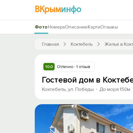
ВКрым
инфо
Фото
Номера
Описание
Карта
Отзывы
Главная
Коктебель
Жильё в Кок
10.0
Отлично
1 отзыв
Гостевой дом в Коктеб
Коктебель, ул. Победы
До моря 150м