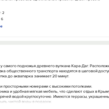
: 2
 6
ее
Вход на сайт
ти у самого подножья древнего вулкана Кара-Даг. Располож
Войти или
Зарегистрироваться
овка общественного транспорта находятся в шаговой доступ
лка до аквапарка занимает 20 минут.
и просторными номерами с высокими потолками.
ника и удобная мягкая мебель, что сделают отдых в Кры
орячей водой круглосуточно. Имеются террасы, украшенные
тыль чистой воды в подарок.
Войти