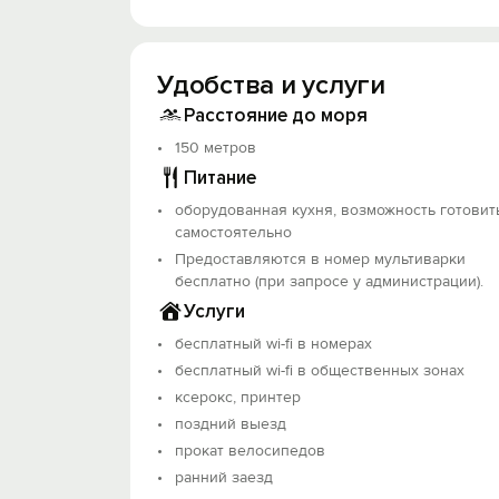
Территория представлена дворами, где
Также установлены уютные беседки, ув
Рядом работает уютное кафе, где госте
Удобства и услуги
На территории есть автостоянка на 2 ав
Расстояние до моря
150 метров
Питание
оборудованная кухня, возможность готовит
самостоятельно
Предоставляются в номер мультиварки
бесплатно (при запросе у администрации).
Услуги
бесплатный wi-fi в номерах
бесплатный wi-fi в общественных зонах
ксерокс, принтер
поздний выезд
прокат велосипедов
ранний заезд