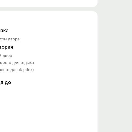
 отеля - скидка 10%).
вка
ытом дворе
тория
й двор
 место для отдыха
место для барбекю
д до