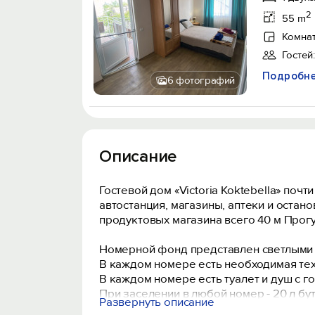
2
55 m
Комнат
Гостей:
Подробн
6 фотографий
Описание
Гостевой дом «Victoria Koktebella» поч
автостанция, магазины, аптеки и остан
продуктовых магазина всего 40 м Прогу
Номерной фонд представлен светлыми 
В каждом номере есть необходимая тех
В каждом номере есть туалет и душ с г
При заселении в любой номер - 20 л бу
Развернуть описание