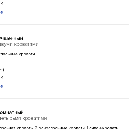
 4
ее
учшенный
двумя кроватями
спальные кровати
: 1
 4
ее
комнатный
четырьмя кроватями
спальная кровать, 2 односпальные кровати, 1 диван-кровать