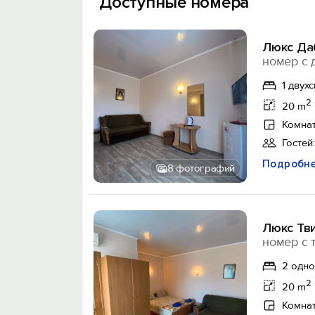
Доступные номера
Люкс Да
номер с 
1 двух
2
20 m
Комнат
Гостей:
Подробн
8 фотографий
Люкс Тв
номер с 
2 одно
2
20 m
Комнат