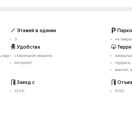
 расположены столы с креслами и мангал.
Войти с помощью
итые виноградом.
й ждут вкусные блюда и демократичные цены (постояльцем
то перед домом и 5 авто во дворе (бесплатно).
Этажей в здании
Парко
3
на закр
Удобства
Терри
ь еду
стиральная машина
закрыты
интернет
терраса,
мангал, 
Заезд с
Отъез
13:00
11:00