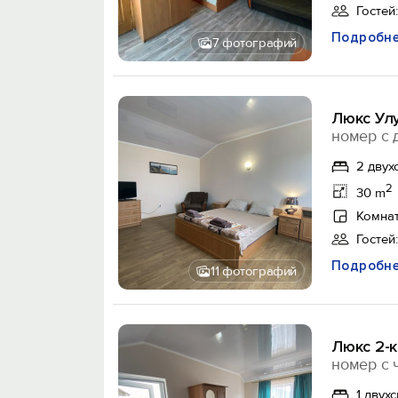
Гостей:
Подробн
7 фотографий
Люкс Ул
номер с 
2 двух
2
30 m
Комнат
Гостей:
Подробн
11 фотографий
Люкс 2-
номер с 
1 двух