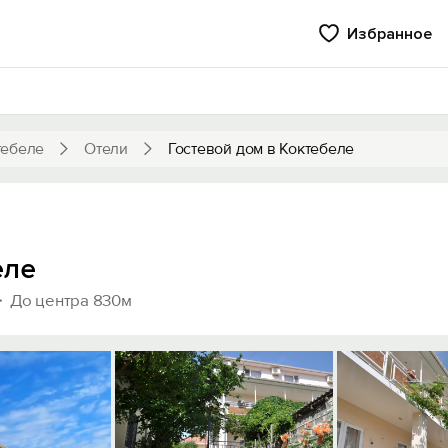
Избранное
тебеле
Отели
Гостевой дом в Коктебеле
еле
До центра 830м