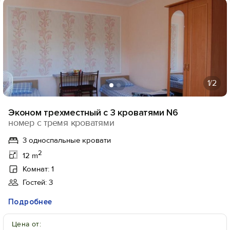
1
/2
Эконом трехместный с 3 кроватями N6
Вход на сайт
номер с тремя кроватями
Войти или
Зарегистрироваться
3 односпальные кровати
2
12 m
Комнат: 1
Гостей: 3
Войти
Подробнее
Цена от:
Войти с помощью