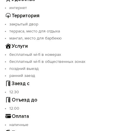
Хозяева гарантируют гостеприимство и
интернет
порядочность.
Территория
закрытый двор
терраса, место для отдыха
мангал, место для барбекю
Услуги
бесплатный wi-fi в номерах
бесплатный wi-fi в общественных зонах
поздний выезд
ранний заезд
Заезд с
12.30
Отъезд до
12.00
Оплата
наличные