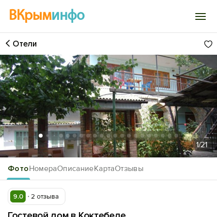
ВКрым
инфо
Отели
Войти
Избранное
История просмотра
Добавить свой объект
1
/21
Фото
Номера
Описание
Карта
Отзывы
9.0
2 отзыва
Гостевой дом в Коктебеле