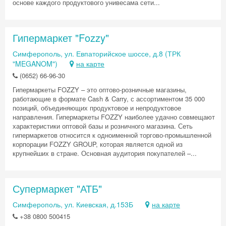
основе каждого продуктового унивесама сети...
Гипермаркет "Fozzy"
Скидка −5%
Симферополь, ул. Евпаторийское шоссе, д.8 (ТРК
Хочешь дешевле? Оставь почту и получи
"MEGANOM")
на карте
промокод на первое бронирование!
(0652) 66-96-30
Гипермаркеты FOZZY – это оптово-розничные магазины,
работающие в формате Cash & Carry, с ассортиментом 35 000
позиций, объединяющих продуктовое и непродуктовое
направления. Гипермаркеты FOZZY наиболее удачно совмещают
Получить промокод
характеристики оптовой базы и розничного магазина. Сеть
гипермаркетов относится к одноименной торгово-промышленной
корпорации FOZZY GROUP, которая является одной из
крупнейших в стране. Основная аудитория покупателей –...
Супермаркет "АТБ"
Симферополь, ул. Киевская, д.153Б
на карте
+38 0800 500415