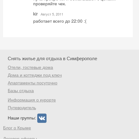
проверяйте чек.
kir
Август 5, 2011
работает всего до 22:00 :(
Скидка −5%
Хочешь дешевле? Оставь почту и получи
промокод на первое бронирование!
Снять жилье для отдыха в Симферополе
Отели, гостевые дома
Дома и коттеджи под ключ
Получить промокод
Апартаменты посуточно
Базы отдыха
Информация о курорте
Путеводитель
Наши группы:
Блог о Крыме
Договор оферты