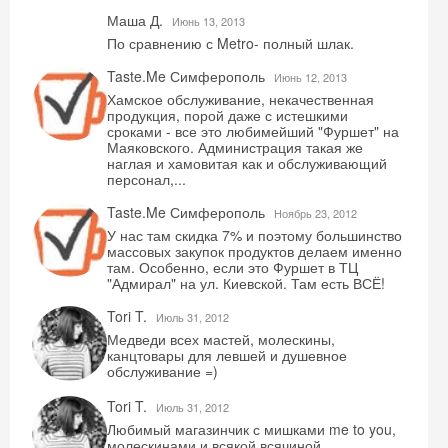
Маша Д.
Июнь 13, 2013
По сравнению с Metro- полный шлак.
Taste.Me Симферополь
Июнь 12, 2013
Хамское обслуживание, некачественная
продукция, порой даже с истешкими
сроками - все это любимейший "Фуршет" на
Маяковского. Администрация такая же
наглая и хамовитая как и обслуживающий
персонал,...
Taste.Me Симферополь
Ноябрь 23, 2012
У нас там скидка 7% и поэтому большинство
массовых закупок продуктов делаем именно
там. Особенно, если это Фуршет в ТЦ
"Адмирал" на ул. Киевской. Там есть ВСЁ!
Tori T.
Июль 31, 2012
Медведи всех мастей, молескины,
канцтовары для левшей и душевное
обслуживание =)
Tori T.
Июль 31, 2012
Любимый магазинчик с мишками me to you,
молескинами и всякой всячиной.