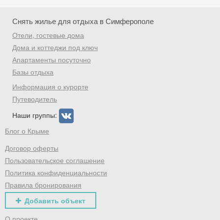
Скидка −5%
Снять жилье для отдыха в Симферополе
Хочешь дешевле? Оставь почту и получи
Отели, гостевые дома
промокод на первое бронирование!
Дома и коттеджи под ключ
Апартаменты посуточно
Базы отдыха
Информация о курорте
Получить промокод
Путеводитель
Наши группы:
Блог о Крыме
Договор оферты
Пользовательское соглашение
Политика конфиденциальности
Правила бронирования
Добавить объект
О проекте