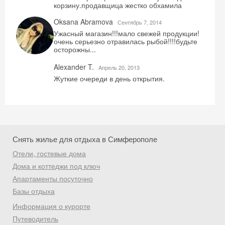
корзину.продавщица жестко обхамила
Oksana Abramova
Сентябрь 7, 2014
Ужасный магазин!!!мало свежей продукции!
Получить промокод
очень серьезно отравилась рыбой!!!!будьте
осторожны...
Alexander T.
Aпрель 20, 2013
Жуткие очереди в день открытия.
Снять жилье для отдыха в Симферополе
Отели, гостевые дома
Дома и коттеджи под ключ
Апартаменты посуточно
Базы отдыха
Информация о курорте
Путеводитель