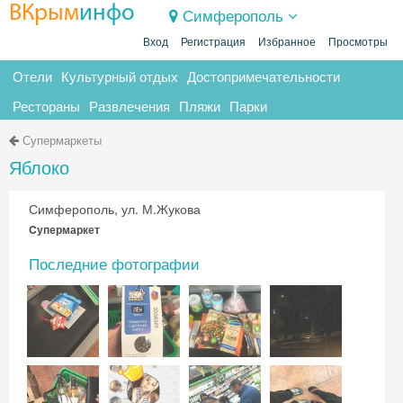
ВКрым
инфо
Симферополь
Вход
Регистрация
Избранное
Просмотры
Отели
Культурный отдых
Достопримечательности
Рестораны
Развлечения
Пляжи
Парки
Супермаркеты
Яблоко
Симферополь, ул. М.Жукова
Cупермаркет
Последние фотографии