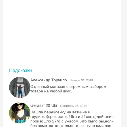
Подсказки
Александр Торчило
Январь 31, 2018
Отличный магазин с огромным выбором
товара на любой вкус.
Скидка −5%
Gerasim20 Ukr
Сентябрь 28, 2014
Нашла переклейку на ветчине и
Хочешь дешевле? Оставь почту и получи
грудинке(срок истек 16го и 21сент.)действие
промокод на первое бронирование!
произошло 27го.с ужасом ,что было бы,если
без осмотра тщательного все тупо кидалав